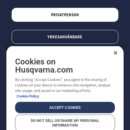
PRIVATPERSON
YRKESANVÄNDARE
Cookies on
Husqvarna.com
By clicking “Accept Cookies”, you agree to the storing of
cookies on your device to enhance site navigation, analyze
site usage, and assist in our marketing efforts.
Cookie Policy
© Husqvarna AB (publ). All rights reserved. Priserna
som visas är rekommenderade cirkapriser. Alla angivna
ACCEPT COOKIES
priser är rekommenderade försäljningspriser (inkl.
moms) om inte produkten är tillgänglig för direkt köp.
DO NOT SELL OR SHARE MY PERSONAL
Cookiepolicy
Användningsvillkor
Sekretessmeddelande
INFORMATION
Företagsinformation
Rapportera misstänkta överträdelser