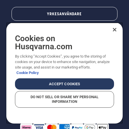
YRKESANVÄNDARE
Cookies on
Husqvarna.com
By clicking “Accept Cookies”, you agree to the storing of
cookies on your device to enhance site navigation, analyze
site usage, and assist in our marketing efforts.
Cookie Policy
© Husqvarna AB (publ). All rights reserved. Priserna
som visas är rekommenderade cirkapriser. Alla angivna
ACCEPT COOKIES
priser är rekommenderade försäljningspriser (inkl.
moms) om inte produkten är tillgänglig för direkt köp.
DO NOT SELL OR SHARE MY PERSONAL
Cookiepolicy
Användningsvillkor
Sekretessmeddelande
INFORMATION
Företagsinformation
Rapportera misstänkta överträdelser