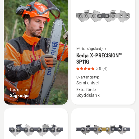
produkter
Motorsågskedjor
Se
Kedja X-PRECISION™
mer
SP11G
information
5.0
(4)
om
Skärtandstyp
Kedja
Semi chisel
X-
Läs mer om
Extra fördel
Sågkedjor
Skyddslänk
PRECISION™
SP11G,
produktbetyg
5
av
5