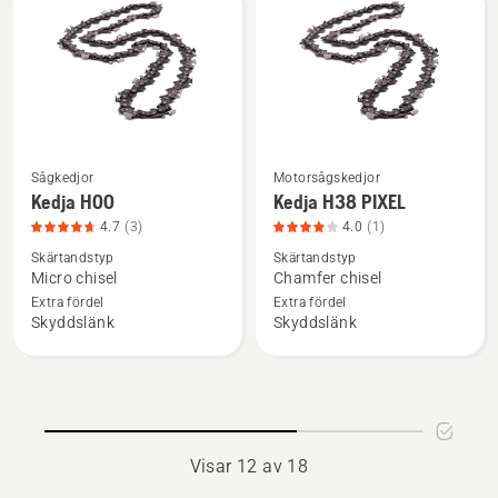
produktbetyg
4
av
5
Sågkedjor
Motorsågskedjor
Se
Se
Kedja H00
Kedja H38 PIXEL
mer
mer
4.7
(3)
4.0
(1)
information
information
Skärtandstyp
Skärtandstyp
om
om
Micro chisel
Chamfer chisel
Kedja
Kedja
Extra fördel
Extra fördel
H00,
H38 PIXEL,
Skyddslänk
Skyddslänk
produktbetyg
produktbetyg
4.7
4
av
av
5
5
Visar 12 av 18