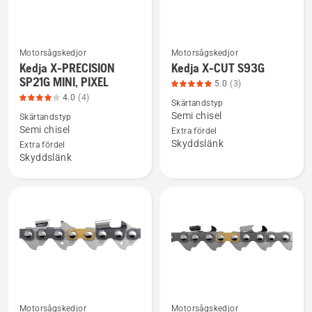
Motorsågskedjor
Motorsågskedjor
Se
Se
Kedja X-PRECISION
Kedja X-CUT S93G
mer
mer
SP21G MINI, PIXEL
5.0
(3)
information
information
4.0
(4)
Skärtandstyp
om
om
Semi chisel
Skärtandstyp
Kedja
Kedja
Semi chisel
Extra fördel
Skyddslänk
X-
X-
Extra fördel
Skyddslänk
PRECISION
CUT
SP21G
S93G,
MINI,
produktbetyg
PIXEL,
5
produktbetyg
av
4
5
av
5
Motorsågskedjor
Motorsågskedjor