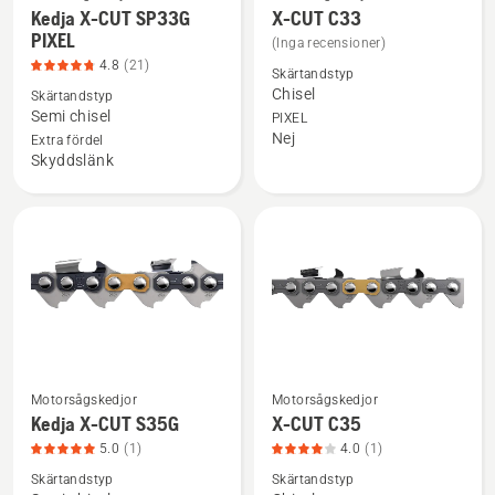
Se
Se
Kedja X-CUT SP33G
X-CUT C33
mer
mer
PIXEL
(Inga recensioner)
information
information
4.8
(21)
Skärtandstyp
om
om
Chisel
Skärtandstyp
Kedja
X-
Semi chisel
PIXEL
Nej
X-
CUT
Extra fördel
Skyddslänk
CUT
C33
SP33G
PIXEL,
produktbetyg
4.8
av
5
Motorsågskedjor
Motorsågskedjor
Se
Se
Kedja X-CUT S35G
X-CUT C35
mer
mer
5.0
(1)
4.0
(1)
information
information
Skärtandstyp
Skärtandstyp
om
om