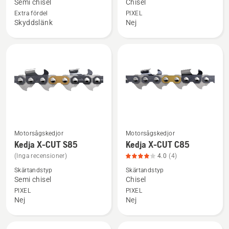
Semi chisel
Chisel
Kedja
X-
Extra fördel
PIXEL
X-
CUT
Skyddslänk
Nej
CUT
C35,
S35G,
produktbetyg
produktbetyg
4
5
av
av
5
5
Motorsågskedjor
Motorsågskedjor
Se
Se
Kedja X-CUT S85
Kedja X-CUT C85
mer
mer
(Inga recensioner)
4.0
(4)
information
information
Skärtandstyp
Skärtandstyp
om
om
Semi chisel
Chisel
Kedja
Kedja
PIXEL
PIXEL
X-
X-
Nej
Nej
CUT
CUT
S85
C85,