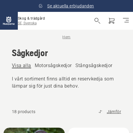
Se aktuella erbjudanden
Skog & trädgård
SE, Svenska
Hem
Sågkedjor
Visa alla
Motorsågskedjor
Stångsågskedjor
I vårt sortiment finns alltid en reservkedja som
lämpar sig för just dina behov.
18 products
Jämför
Alla