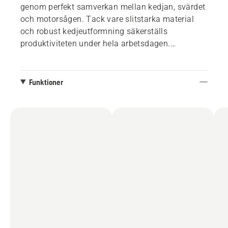
genom perfekt samverkan mellan kedjan, svärdet
och motorsågen. Tack vare slitstarka material
och robust kedjeutformning säkerställs
produktiviteten under hela arbetsdagen.
Långvarig skärpa och låg sträckning bidrar också
till optimala resultat och låga underhållskrav.
Funktioner