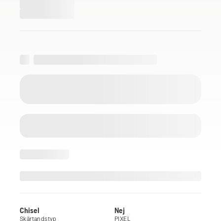
Chisel
Nej
Skärtandstyp
PIXEL