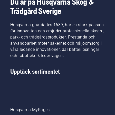
Du är på Husqvarna Skog &
effektiv i
situationer
X-
arbetet.
och
Trädgård Sverige
Precision™,
fokusera
ger
på själva
proffsen
jobbet.
en mer
Husqvarna grundades 1689, har en stark passion
exakt
för innovation och erbjuder professionella skogs-,
beskärning
park- och trädgårdsprodukter. Prestanda och
med
användbarhet möter säkerhet och miljöomsorg i
finare
våra ledande innovationer, där batterilösningar
och
renare
och robotteknik leder vägen.
snitt
som
Upptäck sortimentet
också är
skonsammare
mot
trädet.
Husqvarna MyPages