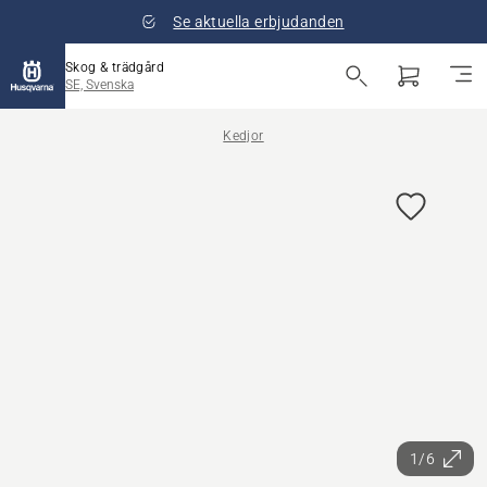
Se aktuella erbjudanden
Skog & trädgård
SE, Svenska
Kedjor
1/6