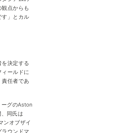
の観点からも
です」とカル
者を決定する
フィールドに
、責任者であ
グのAston
間、同氏は
ドマンオブザイ
グラウンドマ