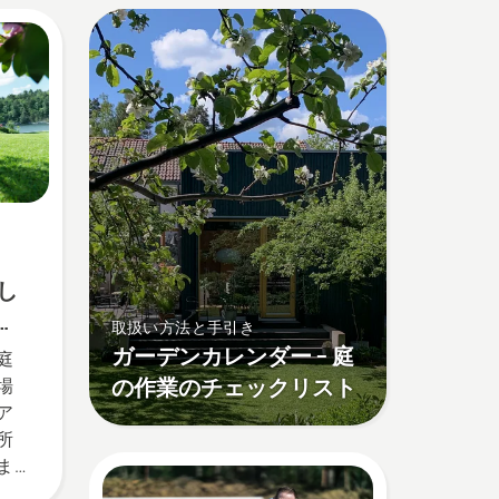
し
ら
取扱い方法と手引き
ガーデンカレンダー – 庭
庭
の作業のチェックリスト
場
ア
所
ま
。