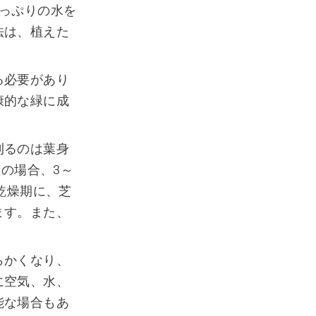
っぷりの水を
法は、植えた
る必要があり
康的な緑に成
刈るのは葉身
生の場合、3～
乾燥期に、芝
ます。また、
らかくなり、
に空気、水、
能な場合もあ