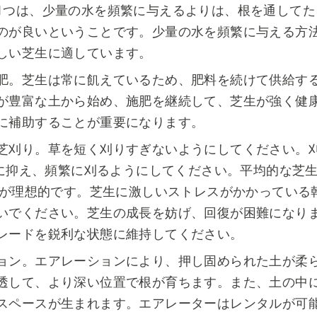
1つは、少量の水を頻繁に与えるよりは、根を通してた
のが良いということです。少量の水を頻繁に与える方
しい芝生に適しています。
肥。芝生は常に飢えているため、肥料を続けて供給す
が豊富な土から始め、施肥を継続して、芝生が強く健
に補助することが重要になります。
芝刈り。草を短く刈りすぎないようにしてください。
未満に抑え、頻繁に刈るようにしてください。平均的な芝
長さが理想的です。芝生に激しいストレスがかかっている
いでください。芝生の成長を妨げ、回復が困難になり
レードを鋭利な状態に維持してください。
ョン。エアレーションにより、押し固められた土が柔
透して、より深い位置で根が育ちます。また、土の中
スペースが生まれます。エアレーターはレンタルが可