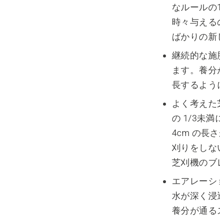
なルールの
時々与える
ばかりの新
継続的な施
ます。養分
長するよう
よく考えた
の 1/3
4cm の
刈りをしな
芝刈機のブ
エアレーシ
水が深く浸
養分が通る