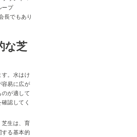
ループ
on）の会長でもあり
的な芝
ます。水はけ
が容易に広が
ものが適して
を確認してく
、芝生は、育
関する基本的