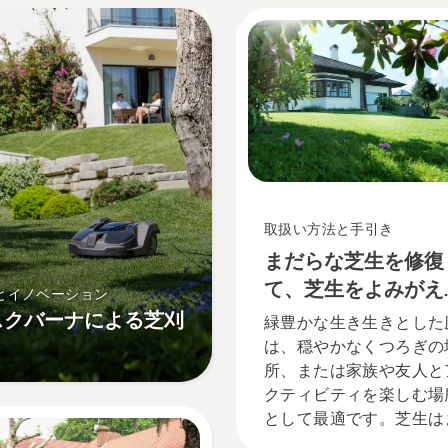
取扱い方法と手引き
まだらな芝生を修復
て、芝生をよみがえ
とイノベーション
せる方法
スクバーナによる芝刈
緑豊かな生き生きとした
は、穏やかなくつろぎの
所、または家族や友人と
クティビティを楽しむ場
として最適です。芝生は
さにそのためにあります