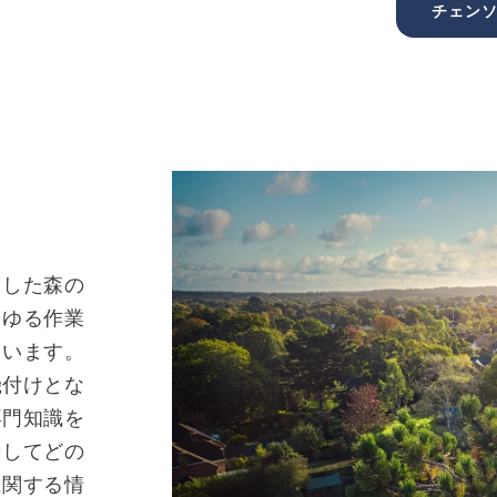
チェン
とした森の
らゆる作業
ています。
機付けとな
専門知識を
そしてどの
に関する情