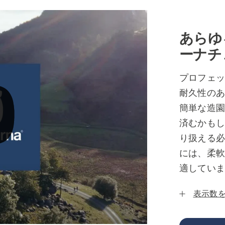
あらゆ
ーナチ
プロフェ
耐久性の
簡単な造
済むかも
り扱える
には、柔
適してい
表示数