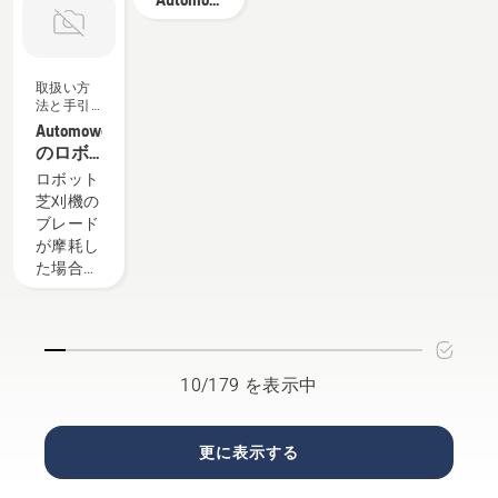
を行う際
適です。
では、芝
たとき理
なのでし
- 設置方
に最も役
芝生はま
生に適切
想的な芝
ょうか？
法など
立つヒン
さにその
な水分を
生になる
私たち
よくあ
トをご紹
ためにあ
与えるヒ
ように、
は、その
る質問
取扱い方
介しま
ります。
ントをご
法と手引
秋に芝生
答えを得
す。
しかし、
き
紹介しま
Automower™
を手入れ
るため
芝生が乾
す。
のロボ
する際の
に、この
燥して茶
ット芝
簡単なコ
業界で最
ロボット
色のまだ
刈機カ
ツを紹介
も優れた
芝刈機の
ら模様に
ッティ
します。
人物の一
ブレード
なった
ングブ
まず第一
人に話を
が摩耗し
り、雑草
レード
のコツと
聞きまし
た場合、
によって
の交換
して、健
た。
または刈
台無しに
方法
康で青々
り込んだ
なったら
とした芝
ときにブ
どうでし
生を保つ
レードの
ょうか？
うえで、
先端が白
ご心配に
10/179 を表示中
この季節
くなり、
は及びま
に最も重
ほつれた
せん。こ
要なヒン
ように見
の記事で
更に表示する
トをご覧
える場合
は、まだ
くださ
は、ロボ
ら模様に