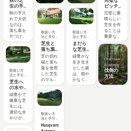
秋の芝
完璧な
生の手
ピッチ
入れ方
を作る
秋の手入
完璧に素
法 - 6つ
れで大切
晴らしい
のヒン
なのは、
芝生を作
ト
落ち葉を
ることは
取扱い方
取扱い方
片づけた
重要な要
法と手引
法と手引
き
き
り、これ
素の一つ
芝生と
まだら
から訪れ
です。で
落ち葉
な芝生
る寒冷な
も、ゲー
による
を修復
芝の切れ
緑豊かな
Chainsaw
季節に備
ムやスポ
マルチ
して、
端と落ち
生き生き
Academy
えたりす
ーツ、園
ングの
芝生を
葉を使用
とした庭
伐倒の
取扱い方
るだけで
芸の活動
方法
よみが
した芝生
は、穏や
法と手引
方法
はなく、
の間に、
えらせ
のマルチ
かなくつ
き
芝生へ
最高の芝
芝を生涯
る方法
ングで、
ろぎの場
の水や
生で春を
にわたっ
時間も費
所、また
り
緑豊かで
迎えるた
て生き生
用も節約
は家族や
健康な芝
めの下準
きと保つ
できま
友人とア
生には、
備をする
にはどう
す。ここ
クティビ
適切な水
ことで
したらい
取扱い方
では、こ
ティを楽
やりが欠
す。ここ
いのでし
法と手引
うしたマ
しむ場所
き
かせませ
では、来
ょう？そ
Husqvarna
ルチング
として最
ん。ここ
年になっ
れは可能
Automower™