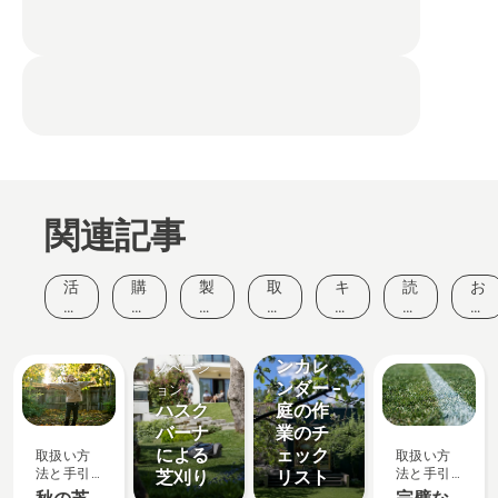
関連記事
取扱い方
活
購
製
取
キ
読
お
法と手引
動
入
品
扱
ャ
み
客
き
と
ガ
と
い
ン
も
様
ガーデ
イ
イ
製品とイ
イ
方
ペ
の
の
ンカレ
ベ
ド
ノ
法
ー
と
声
ノベーシ
ン
ベ
と
ンダー –
ン
ヒ
ョン
ト
ー
手
ン
ハスク
庭の作
シ
引
ト
バーナ
業のチ
ョ
き
による
ェック
取扱い方
取扱い方
ン
法と手引
法と手引
芝刈り
リスト
き
き