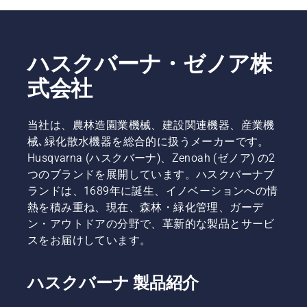
い。
ット芝刈
なった芝
機のブレ
生を修復
ードを交
するため
換して性
の詳しい
ハスクバーナ・ゼノア株
能を維持
手順をご
する必要
紹介しま
式会社
がありま
す。
す。メン
テナンス
当社は、農林造園業機械、建設関連機器、産業機
を行う際
械､緑化散水機器を総合的に扱うメーカーです。
は、必ず
Husqvarna (ハスクバーナ)、Zenoah (ゼノア) の2
純正のブ
レードと
つのブランドを展開しています。ハスクバーナブ
ネジを使
ランドは、1689年に誕生、イノベーションへの情
用し、ネ
熱を積み重ね、現在、森林・緑化管理、ガーデ
ジは必ず
ン・アウトドアの分野で、革新的な製品とサービ
ブレード
スをお届けしています。
と同時に
交換して
くださ
ハスクバーナ 製品紹介
い。そう
しない