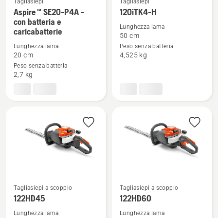
Tagliasiepi
Tagliasiepi
Aspire™ SE20-P4A -
120iTK4-H
Vedi
Vedi
con batteria e
maggiori
maggiori
Lunghezza lama
caricabatterie
50 cm
dettagli
dettagli
Lunghezza lama
Peso senza batteria
su
su
20 cm
4,525 kg
Aspire™
120iTK4-
Peso senza batteria
SE20-
H
2,7 kg
P4A
-
con
batteria
e
caricabatterie
Tagliasiepi a scoppio
Tagliasiepi a scoppio
Vedi
Vedi
122HD45
122HD60
maggiori
maggiori
Lunghezza lama
Lunghezza lama
dettagli
dettagli