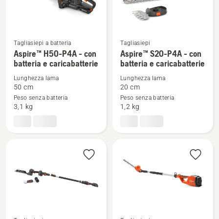
Tagliasiepi a batteria
Tagliasiepi
Vedi
Vedi
Aspire™ H50-P4A - con
Aspire™ S20-P4A - con
batteria e caricabatterie
batteria e caricabatterie
maggiori
maggiori
dettagli
dettagli
Lunghezza lama
Lunghezza lama
su
su
50 cm
20 cm
Peso senza batteria
Peso senza batteria
Aspire™
Aspire™
3,1 kg
1,2 kg
H50-
S20-
P4A
P4A
-
-
con
con
batteria
batteria
e
e
caricabatterie
caricabatterie