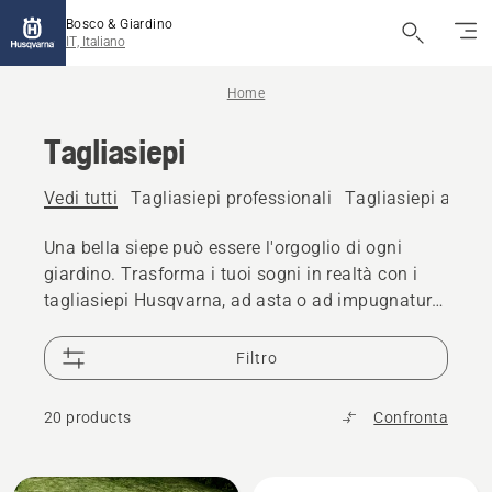
Bosco & Giardino
IT, Italiano
Home
Tagliasiepi
Vedi tutti
Tagliasiepi professionali
Tagliasiepi a batt
Una bella siepe può essere l'orgoglio di ogni
giardino. Trasforma i tuoi sogni in realtà con i
tagliasiepi Husqvarna, ad asta o ad impugnatura
classica, il migliore adatto alle tue specifiche
esigenze. I tagliasiepi Husqvarna sono il risultato
Filtro
della combinazione di ergonomia ottimale,
design robusto e massima produttività per
20 products
Confronta
ottenere sempre un taglio professionale. Trova il
modello più adatto alle tue esigenze. Batteria o
scoppio? Abbiamo la soluzione che fa al caso
Tutti