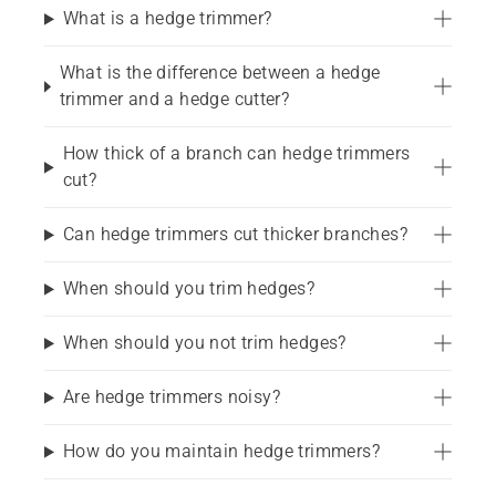
What is a hedge trimmer?
rifinitura e il taglio. Quelli a lama singola sono 
ideali per tagli lunghi ed efficienti su siepi più 
What is the difference between a hedge
lunghe. Puoi scegliere tra diverse lunghezze del 
trimmer and a hedge cutter?
piatto di taglio e trovare il modello più adatto alle 
tue esigenze. A seconda del lavoro da eseguire, è 
How thick of a branch can hedge trimmers
possibile scegliere anche lame di lunghezza 
cut?
diversa. Consulta la nostra 
guida all'acquisto del 
tagliasiepi
 per fare la scelta migliore.
Can hedge trimmers cut thicker branches?
When should you trim hedges?
When should you not trim hedges?
Are hedge trimmers noisy?
How do you maintain hedge trimmers?