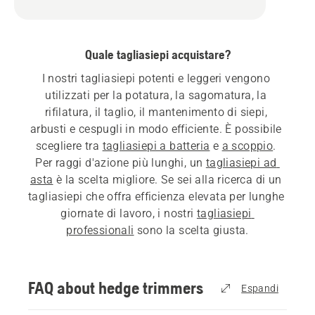
Quale tagliasiepi acquistare?
I nostri tagliasiepi potenti e leggeri vengono 
utilizzati per la potatura, la sagomatura, la 
rifilatura, il taglio, il mantenimento di siepi, 
arbusti e cespugli in modo efficiente. È possibile 
scegliere tra 
tagliasiepi a batteria
 e 
a scoppio
. 
Per raggi d'azione più lunghi, un 
tagliasiepi ad 
asta
 è la scelta migliore. Se sei alla ricerca di un 
tagliasiepi che offra efficienza elevata per lunghe 
giornate di lavoro, i nostri 
tagliasiepi 
professionali
 sono la scelta giusta.
Con un tagliasiepi leggero e ben bilanciato sarà 
necessario uno sforzo minore per portare a 
FAQ about hedge trimmers
Espandi
termine il lavoro. I tagliasiepi a doppia lama 
possono spostarsi da un lato all'altro durante la 