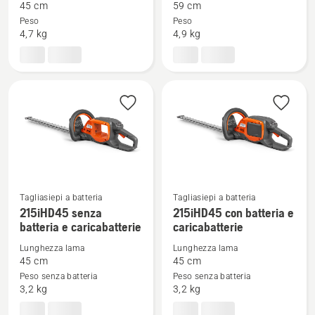
45 cm
59 cm
su
su
Peso
Peso
122HD45
122HD60
4,7 kg
4,9 kg
Tagliasiepi a batteria
Tagliasiepi a batteria
Vedi
Vedi
215iHD45 senza
215iHD45 con batteria e
batteria e caricabatterie
caricabatterie
maggiori
maggiori
dettagli
dettagli
Lunghezza lama
Lunghezza lama
su
su
45 cm
45 cm
Peso senza batteria
Peso senza batteria
215iHD45
215iHD45
3,2 kg
3,2 kg
senza
con
batteria
batteria