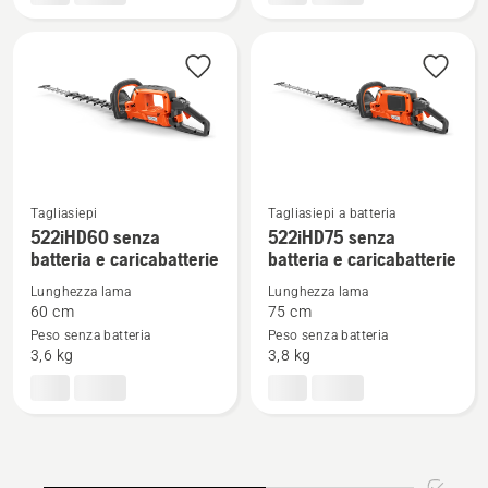
e
e
caricabatterie
caricabatterie
Tagliasiepi
Tagliasiepi a batteria
Vedi
Vedi
522iHD60 senza
522iHD75 senza
batteria e caricabatterie
batteria e caricabatterie
maggiori
maggiori
dettagli
dettagli
Lunghezza lama
Lunghezza lama
su
su
60 cm
75 cm
Peso senza batteria
Peso senza batteria
522iHD60
522iHD75
3,6 kg
3,8 kg
senza
senza
batteria
batteria
e
e
caricabatterie
caricabatterie