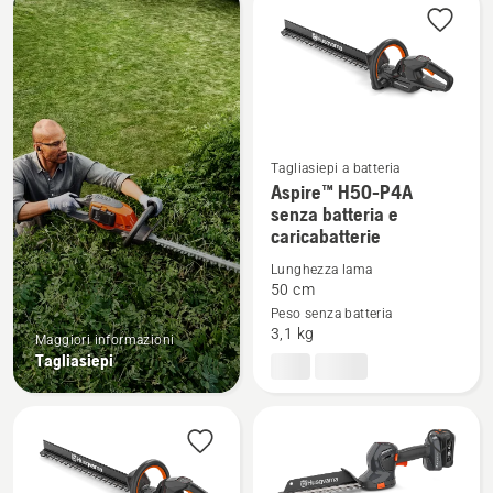
tuo.
i
prodotti
Tagliasiepi a batteria
Aspire™ H50-P4A
Vedi
senza batteria e
maggiori
caricabatterie
dettagli
Lunghezza lama
su
50 cm
Aspire™
Peso senza batteria
H50-
3,1 kg
Maggiori informazioni
P4A
Tagliasiepi
senza
batteria
e
caricabatterie