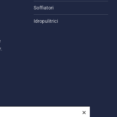
Soffiatori
Idropulitrici
e
r.