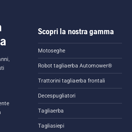
a
Scopri la nostra gamma
ia
Motoseghe
anni,
Robot tagliaerba Automower®
ti
Trattorini tagliaerba frontali
,
Decespugliatori
ente
Tagliaerba
a
Tagliasiepi