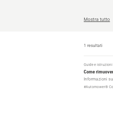
Mostra tutto
1 resultati
Guide e istruzioni
Come rimuover
Informazioni s
robot tagliaer
#Automower® Co