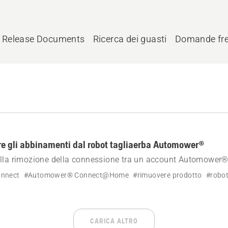
Release Documents
Ricerca dei guasti
Domande fre
e gli abbinamenti dal robot tagliaerba Automower®
ulla rimozione della connessione tra un account Automower
ba Automower®.
nnect
#Automower® Connect@Home
#rimuovere prodotto
#robot
CARICA ALTRO