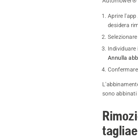
Automower® 
Aprire l'ap
desidera ri
Selezionar
Individuare 
Annulla abb
Confermare 
L'abbinamento 
sono abbinati
Rimozio
taglia