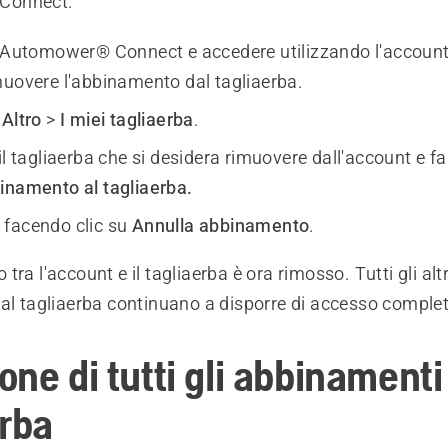
Connect.
p Automower® Connect e accedere utilizzando l'account 
muovere l'abbinamento dal tagliaerba.
e
Altro
>
I miei tagliaerba
.
il tagliaerba che si desidera rimuovere dall'account e fa
inamento al tagliaerba.
facendo clic su
Annulla abbinamento
.
tra l'account e il tagliaerba è ora rimosso. Tutti gli al
 al tagliaerba continuano a disporre di accesso comple
ne di tutti gli abbinamenti
erba