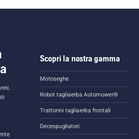
a
Scopri la nostra gamma
ia
Motoseghe
anni,
Robot tagliaerba Automower®
ti
Trattorini tagliaerba frontali
,
Decespugliatori
ente