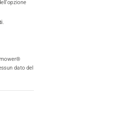
dell'opzione
ti
.
tomower®
essun dato del