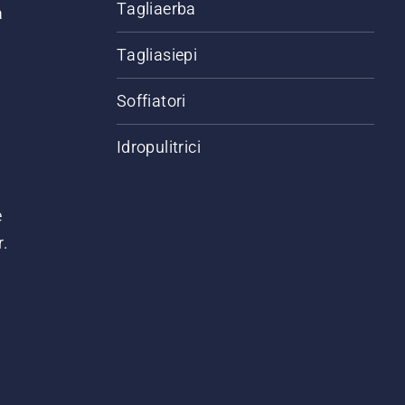
Tagliaerba
a
Tagliasiepi
Soffiatori
Idropulitrici
e
r.