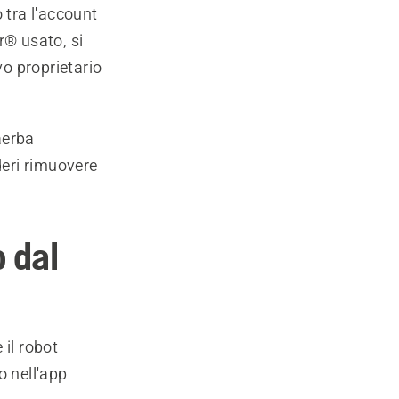
tra l'account
r® usato, si
vo proprietario
aerba
eri rimuovere
 dal
il robot
o nell'app