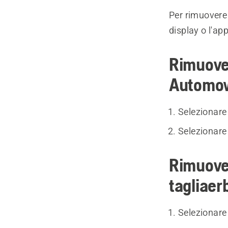
Per rimuovere 
display o l'a
Rimuover
Automo
Selezionar
Selezionar
Rimuover
tagliaer
Selezionar