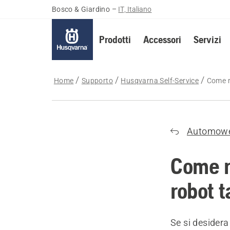
Bosco & Giardino
–
IT, Italiano
Prodotti
Accessori
Servizi
Home
Supporto
Husqvarna Self-Service
Come r
Automow
Come r
robot 
Se si desider