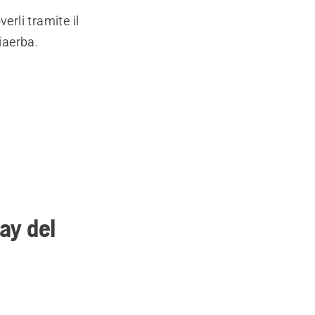
erli tramite il
iaerba.
ay del