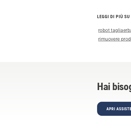
LEGGI DI PIÙ SU
robot tagliaerb
rimuovere prod
Hai biso
APRI ASSIS