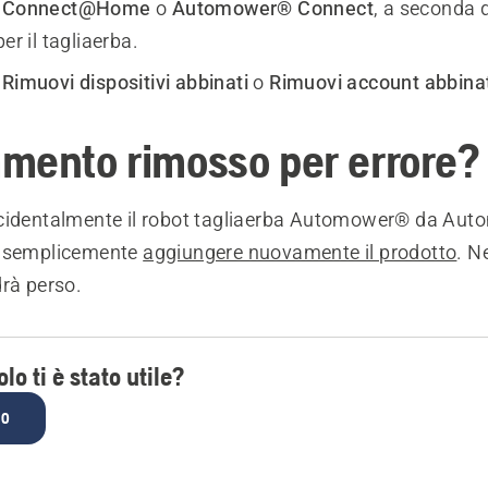
e
Connect@Home
o
Automower® Connect
, a seconda 
er il tagliaerba.
e
Rimuovi dispositivi abbinati
o
Rimuovi account abbina
mento rimosso per errore?
cidentalmente il robot tagliaerba Automower® da Au
i semplicemente
aggiungere nuovamente il prodotto
. N
drà perso.
lo ti è stato utile?
NO