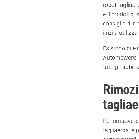
robot tagliae
e il prodotto.
consiglia di r
inizi a utilizza
Esistono due 
Automower®. S
tutti gli abbi
Rimozi
taglia
Per rimuovere
tagliaerba, è 