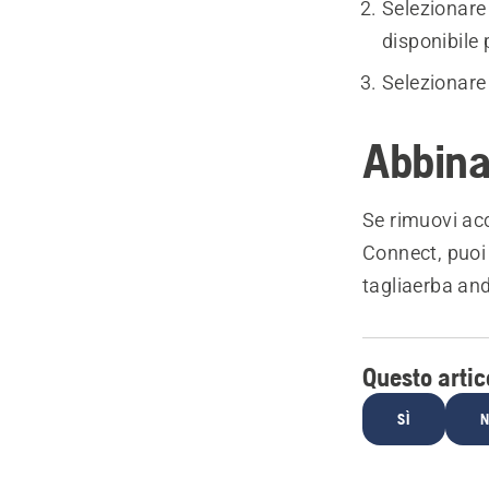
Selezionar
disponibile p
Selezionar
Abbina
Se rimuovi ac
Connect, puo
tagliaerba an
Questo artico
SÌ