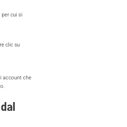
per cui si
re clic su
tri account che
to.
 dal