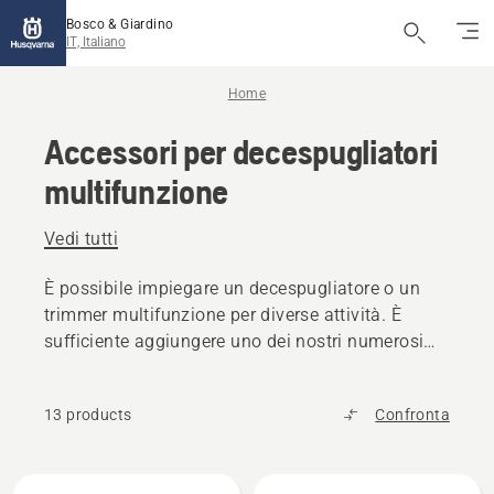
Bosco & Giardino
IT, Italiano
Home
Accessori per decespugliatori
multifunzione
Vedi tutti
È possibile impiegare un decespugliatore o un
trimmer multifunzione per diverse attività. È
sufficiente aggiungere uno dei nostri numerosi
accessori per bordatura, sarchiatura, taglio di
siepi e molto altro.
13 products
Confronta
Tutti