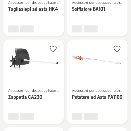
Accessori per decespugliatori
Accessori per decespugliatori
maggiori
maggiori
multifunzione
multifunzione
Tagliasiepi ad asta HK4
Soffiatore BA101
dettagli
dettagli
su
su
Tagliasiepi
Soffiatore
ad
BA101
asta
HK4
Vedi
Vedi
Accessori per decespugliatori
Accessori per decespugliatori
maggiori
maggiori
multifunzione
multifunzione
Zappetta CA230
Potatore ad Asta PA1100
dettagli
dettagli
su
su
Zappetta
Potatore
CA230
ad
Asta