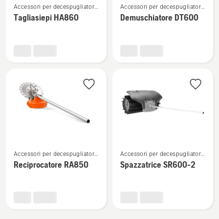
Accessori per decespugliatori
Accessori per decespugliatori
maggiori
maggiori
multifunzione
multifunzione
Tagliasiepi HA860
Demuschiatore DT600
dettagli
dettagli
su
su
Tagliasiepi
Demuschiatore
HA860
DT600
Vedi
Vedi
Accessori per decespugliatori
Accessori per decespugliatori
maggiori
maggiori
multifunzione
multifunzione
Reciprocatore RA850
Spazzatrice SR600-2
dettagli
dettagli
su
su
Reciprocatore
Spazzatrice
RA850
SR600-
2