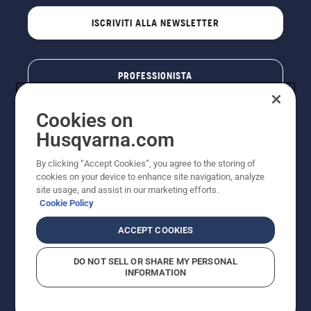
ISCRIVITI ALLA NEWSLETTER
PROFESSIONISTA
Cookies on
Husqvarna.com
By clicking “Accept Cookies”, you agree to the storing of
cookies on your device to enhance site navigation, analyze
site usage, and assist in our marketing efforts.
Cookie Policy
© Husqvarna AB (publ). Tutti i diritti riservati. I prezzi
ACCEPT COOKIES
pubblicati si intendono raccomandati e arrotondati, non
impegnativi, comprensivi di I.V.A. vigente. FERCAD SpA
DO NOT SELL OR SHARE MY PERSONAL
- Via Retrone, 49 - 36077 Altavilla Vic. (VI) - Capitale
INFORMATION
Sociale € 2.000.000 int. vers. P.I. e C.F. 01252490246 -
REA 154821 - Società Unipersonale - Soggetta alla
Direzione e al Coordinamento di FERMAR SpA