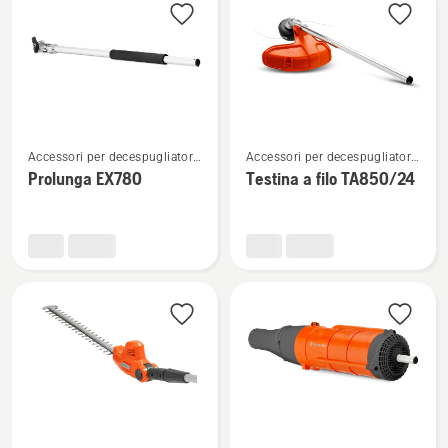
i
prodotti
Vedi
Vedi
Accessori per decespugliatori
Accessori per decespugliatori
maggiori
maggiori
multifunzione
multifunzione
Prolunga EX780
Testina a filo TA850/24
dettagli
dettagli
su
su
Prolunga
Testina
EX780
a
filo
TA850/24
Vedi
Vedi