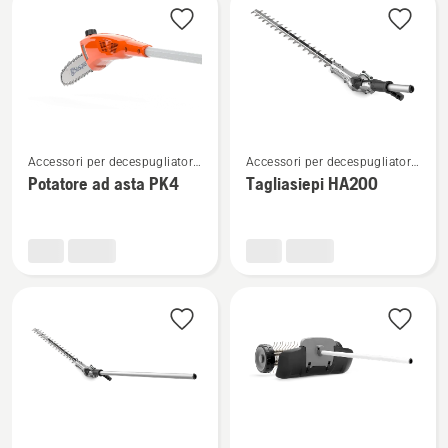
PA1100
Vedi
Vedi
Accessori per decespugliatori
Accessori per decespugliatori
maggiori
maggiori
multifunzione
multifunzione
Potatore ad asta PK4
Tagliasiepi HA200
dettagli
dettagli
su
su
Potatore
Tagliasiepi
ad
HA200
asta
PK4
Vedi
Vedi