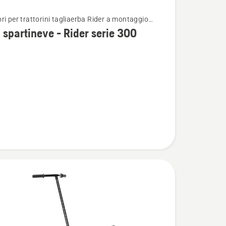
ri per trattorini tagliaerba Rider a montaggio
i
re
spartineve - Rider serie 300
ve