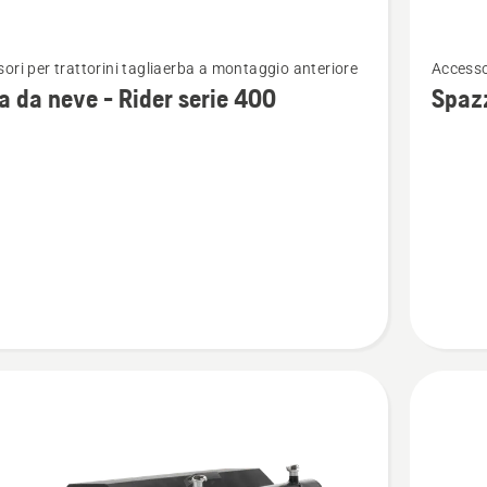
Vedi
ori per trattorini tagliaerba a montaggio anteriore
Accesso
ri
maggior
anterio
 da neve - Rider serie 400
Spazz
i
dettagli
su
Spazzan
-
Rider
serie
300