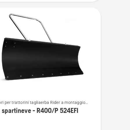
ri per trattorini tagliaerba Rider a montaggio
i
re
 spartineve - R400/P 524EFI