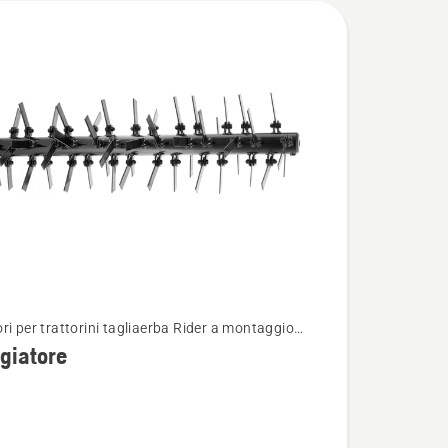
ri per trattorini tagliaerba Rider a montaggio
i
re
giatore
tore