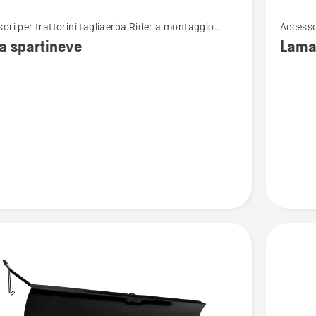
Vedi
ori per trattorini tagliaerba Rider a montaggio
Accesso
ri
maggior
ore
anterio
a spartineve
Lama 
i
dettagli
su
Lama
eve
spartine
-
Rider
serie
300