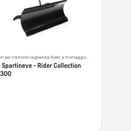
ri per trattorini tagliaerba Rider a montaggio
i
re
Spartineve - Rider Collection
 300
ve
on