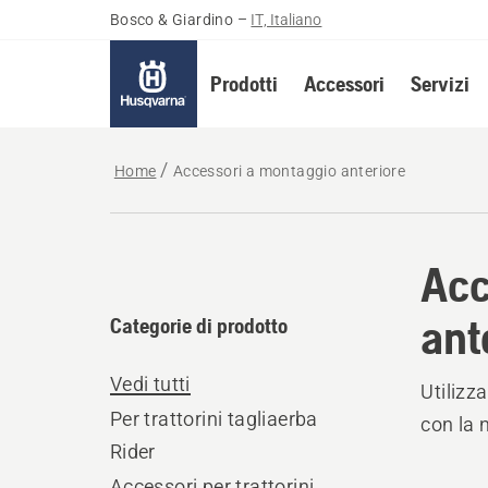
Bosco & Giardino
–
IT, Italiano
Prodotti
Accessori
Servizi
Home
Accessori a montaggio anteriore
Acc
ant
Categorie di prodotto
Vedi tutti
Utilizz
Per trattorini tagliaerba
con la 
Rider
Accessori per trattorini