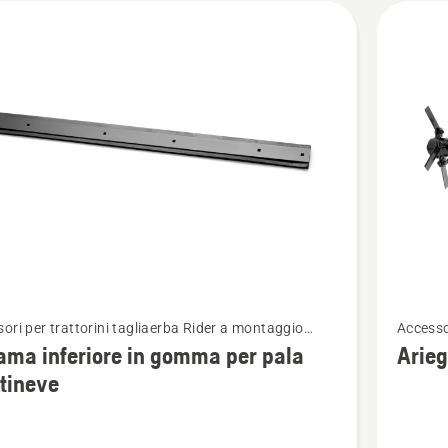
tti
Vedi
ori per trattorini tagliaerba Rider a montaggio
Accesso
ri
maggior
ore
anterio
lama inferiore in gomma per pala
Arieg
i
dettagli
tineve
su
Arieggia