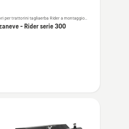
ri per trattorini tagliaerba Rider a montaggio
i
re
aneve - Rider serie 300
eve