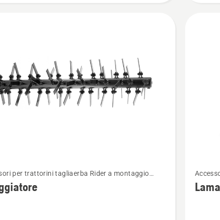
300
Vedi
ori per trattorini tagliaerba Rider a montaggio
Accesso
ri
maggior
ore
anterio
ggiatore
Lama
i
dettagli
su