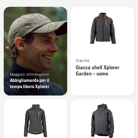
Tutti
i
prodotti
Vedi
Giacche
maggiori
Giacca shell Xplorer
dettagli
Garden - uomo
Maggiori informazioni
su
Abbigliamento per il
Giacca
tempo libero Xplorer
shell
Xplorer
Garden
-
uomo