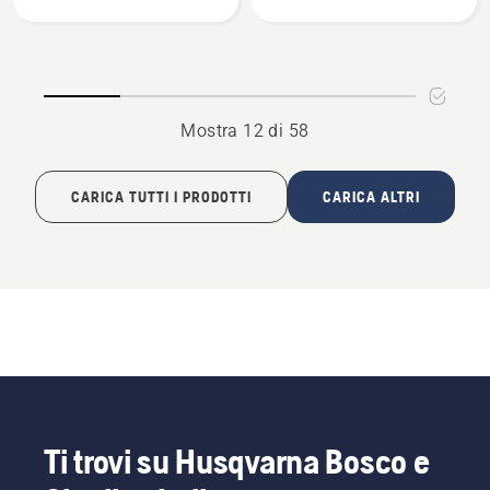
con
shirt
cappuccio
Xplorer
arancione
maniche
corte
unisex,
Mostra 12 di 58
logo
CARICA TUTTI I PRODOTTI
CARICA ALTRI
Ti trovi su Husqvarna Bosco e