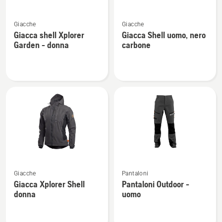
Vedi
Vedi
Giacche
Giacche
maggiori
maggiori
Giacca shell Xplorer
Giacca Shell uomo, nero
dettagli
dettagli
Garden - donna
carbone
su
su
Giacca
Giacca
shell
Shell
Xplorer
uomo,
Garden
nero
-
carbone
donna
Vedi
Vedi
Giacche
Pantaloni
maggiori
maggiori
Giacca Xplorer Shell
Pantaloni Outdoor -
dettagli
dettagli
donna
uomo
su
su
Giacca
Pantaloni