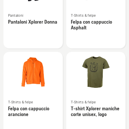
Vedi
Vedi
Pantaloni
T-Shirts & felpe
maggiori
maggiori
Pantaloni Xplorer Donna
Felpa con cappuccio
dettagli
dettagli
Asphalt
su
su
Pantaloni
Felpa
Xplorer
con
Donna
cappuccio
Asphalt
Vedi
Vedi
T-Shirts & felpe
T-Shirts & felpe
maggiori
maggiori
Felpa con cappuccio
T-shirt Xplorer maniche
dettagli
dettagli
arancione
corte unisex, logo
su
su
Felpa
T-