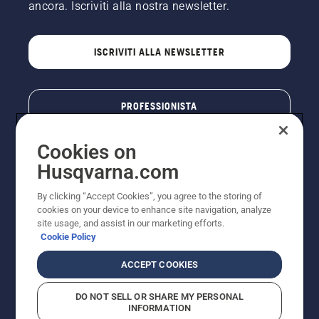
ancora. Iscriviti alla nostra newsletter.
ISCRIVITI ALLA NEWSLETTER
PROFESSIONISTA
Cookies on
Husqvarna.com
By clicking “Accept Cookies”, you agree to the storing of
cookies on your device to enhance site navigation, analyze
site usage, and assist in our marketing efforts.
Cookie Policy
© Husqvarna AB (publ). Tutti i diritti riservati. I prezzi
ACCEPT COOKIES
pubblicati si intendono raccomandati e arrotondati, non
impegnativi, comprensivi di I.V.A. vigente. FERCAD SpA
DO NOT SELL OR SHARE MY PERSONAL
- Via Retrone, 49 - 36077 Altavilla Vic. (VI) - Capitale
INFORMATION
Sociale € 2.000.000 int. vers. P.I. e C.F. 01252490246 -