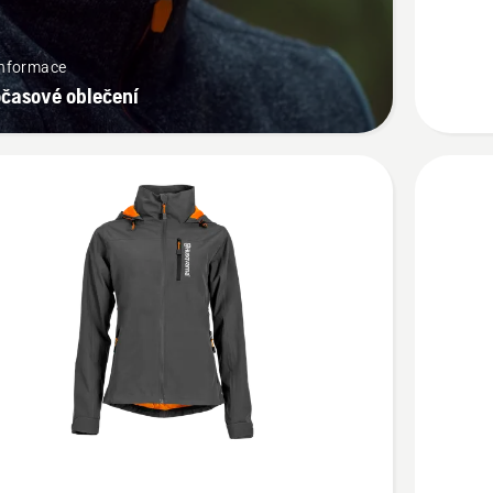
pánská
informace
očasové oblečení
t
Zobrazit