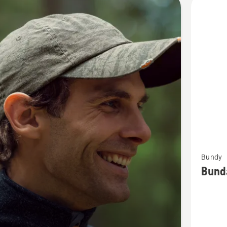
bky
Zobrazit
Bundy
více
Bund
informac
o
Bunda
Xplorer