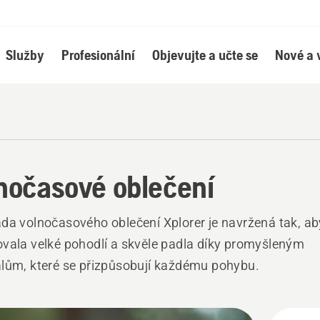
Služby
Profesionální
Objevujte a učte se
Nové a 
nočasové oblečení
da volnočasového oblečení Xplorer je navržená tak, ab
vala velké pohodlí a skvěle padla díky promyšleným
lům, které se přizpůsobují každému pohybu.
hny