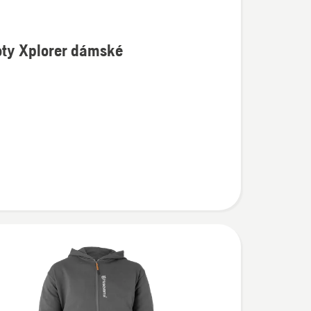
oty Xplorer dámské
í