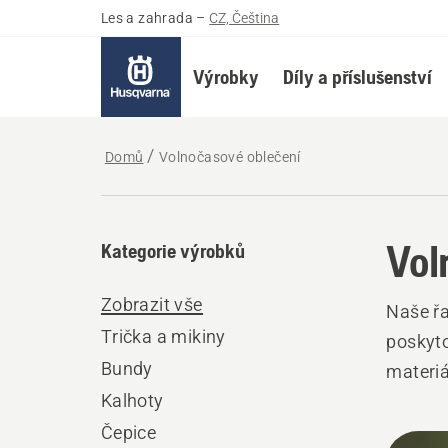
Les a zahrada
–
CZ, Čeština
Výrobky
Díly a příslušenství
Domů
Volnočasové oblečení
Vol
Kategorie výrobků
Zobrazit vše
Naše řa
Trička a mikiny
poskyto
Bundy
materiá
Kalhoty
Čepice
Všec