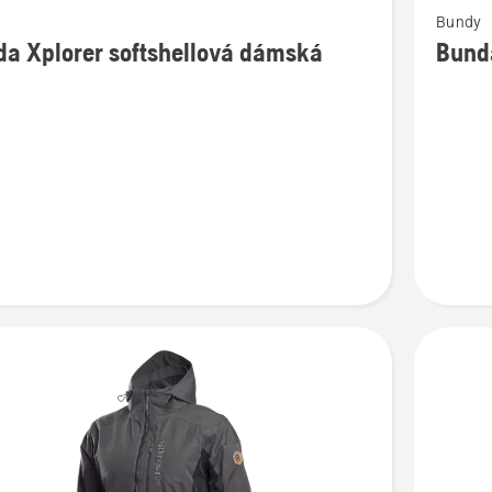
y
Bundy
více
a Xplorer softshellová dámská
Bunda
cí
informac
o
Bunda
softshel
llová
pánská,
á
černá