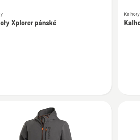
t
Zobrazit
ty
Kalhoty
více
oty Xplorer pánské
Kalh
cí
informac
o
y
Kalhoty
Xplorer
dámské