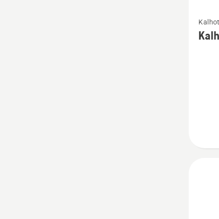
Zobrazi
Kalho
více
Kalh
informa
o
Kalhot
Xplorer
pánské