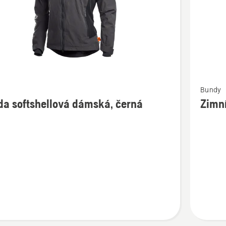
t
Zobrazit
y
Bundy
více
a softshellová dámská, černá
Zimní
cí
informac
o
Zimní
llová
bunda,
,
Xplorer