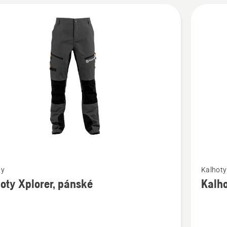
t
Zobrazit
ty
Kalhoty
více
oty Xplorer, pánské
Kalh
cí
informac
o
y
Kalhoty