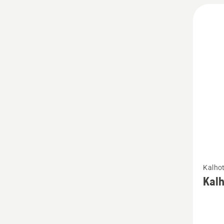
Zobrazi
Kalho
více
Kalh
informa
o
Kalhot