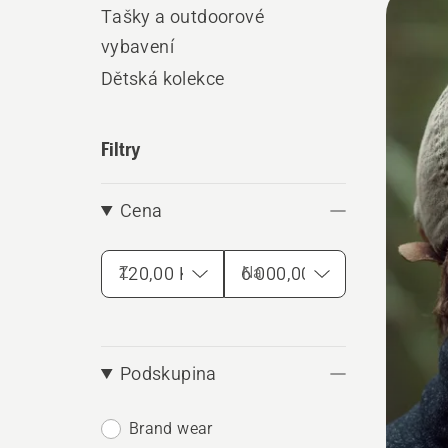
Tašky a outdoorové
výro
vybavení
Dětská kolekce
Filtry
Cena
Z
Na
Podskupina
Brand wear