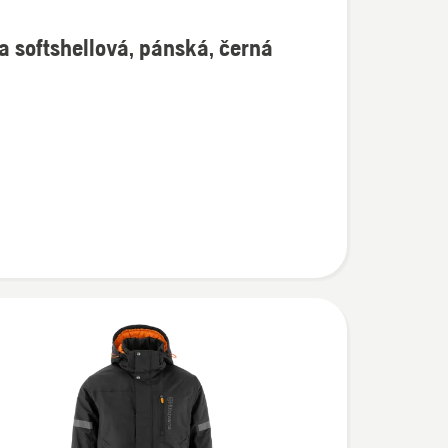
 softshellová, pánská, černá
í
lová,