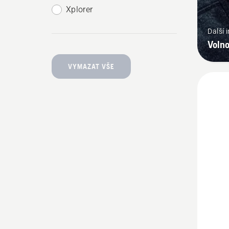
Xplorer
Další 
Voln
VYMAZAT VŠE
Zobrazi