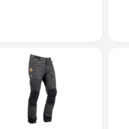
,
Xplorer
dámské
2024