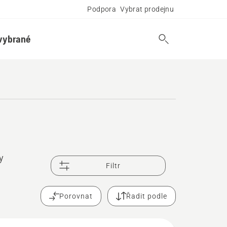
Podpora
Vybrat prodejnu
vybrané
y
Filtr
Porovnat
Řadit podle