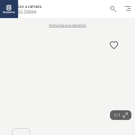
Les a zahrada
CZ, Čeština
Volnočasové oblečení
1/1