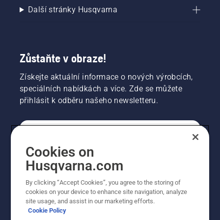
Další stránky Husqvarna
Zůstaňte v obraze!
Získejte aktuální informace o nových výrobcích,
speciálních nabídkách a více. Zde se můžete
přihlásit k odběru našeho newsletteru.
SPOTŘEBITELSKÉ
Cookies on
Husqvarna.com
PROFESIONÁLNÍ
By clicking “Accept Cookies”, you agree to the storing of
cookies on your device to enhance site navigation, analyze
site usage, and assist in our marketing efforts.
Cookie Policy