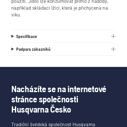
použití. Jídlo lze konzumovat přímo z nádoby,
například skládací lžíci, která je přichycena na
víku.
Specifikace
Podpora zákazníků
Nacházíte se na internetové
stránce společnosti
Husqvarna Česko
Tradiční švédská společnost Husqvarna