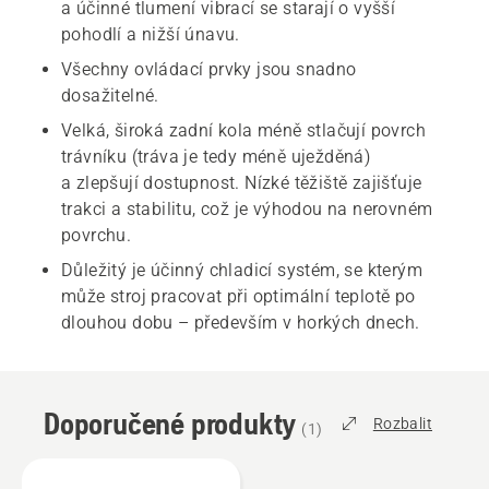
a účinné tlumení vibrací se starají o vyšší
pohodlí a nižší únavu.
Všechny ovládací prvky jsou snadno
dosažitelné.
Velká, široká zadní kola méně stlačují povrch
trávníku (tráva je tedy méně uježděná)
a zlepšují dostupnost. Nízké těžiště zajišťuje
trakci a stabilitu, což je výhodou na nerovném
povrchu.
Důležitý je účinný chladicí systém, se kterým
může stroj pracovat při optimální teplotě po
dlouhou dobu – především v horkých dnech.
Doporučené produkty
Rozbalit
(
1
)