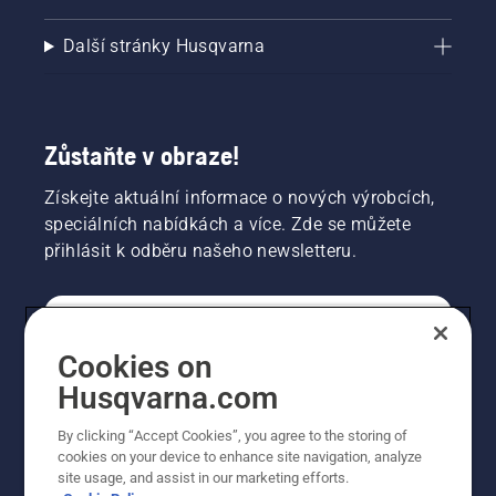
Další stránky Husqvarna
Zůstaňte v obraze!
Získejte aktuální informace o nových výrobcích,
speciálních nabídkách a více. Zde se můžete
přihlásit k odběru našeho newsletteru.
SPOTŘEBITELSKÉ
Cookies on
Husqvarna.com
PROFESIONÁLNÍ
By clicking “Accept Cookies”, you agree to the storing of
cookies on your device to enhance site navigation, analyze
site usage, and assist in our marketing efforts.