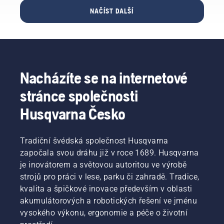
sekačky
Víme, co
vhodnou
na trávu.
NAČÍST DALŠÍ
je
velikost
důležité
a typ
zohlednit
řetězové
při
pily.
rozhodování
o tom,
Nacházíte se na internetové
která
pila se
stránce společnosti
pro vaši
potřebu
Husqvarna Česko
nejlépe
hodí.
Tradiční švédská společnost Husqvarna
započala svou dráhu již v roce 1689. Husqvarna
je inovátorem a světovou autoritou ve výrobě
strojů pro práci v lese, parku či zahradě. Tradice,
kvalita a špičkové inovace především v oblasti
akumulátorových a robotických řešení ve jménu
vysokého výkonu, ergonomie a péče o životní