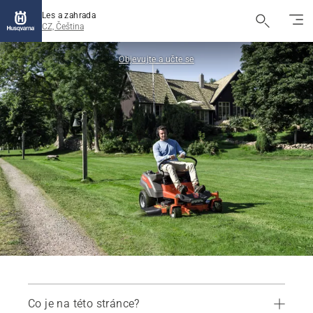
Les a zahrada
CZ, Čeština
Objevujte a učte se
Co je na této stránce?