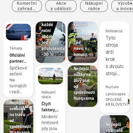
Komerční
Akce
Nákupní
Výrobk
zahradní
a události
rádce
a inova
Nabídky
Nabídky
práce
Rider pro
Akumulátorový
každé
systém
roční
bez
Reference
období
kompromisů.
Tyto
teď s
Teď
stroje
příslušenstvím
navíc s
Témata
drží
-30 %
bonusy.
Oficiální
Návody
krok
partner
a příručky
s dvoutaktn
robotického
Nejlepší
Špičkové
sečení
stroji
nůžky na
sečení.
na DP
živý plot
Na
a v mnoha
World
od
turnajích
oblastech
Nurture
Tour
Nákupní
společnosti
i vaší
Nákupní
je
Landscapes
rádce
rádce
Husqvarna
zahradě.
SPOJENÉ
předčí.
Nejlepší
Čtyři
KRÁLOVSTVÍ
sekačka
Šetří
faktory,
Nákupní
na trávu
které
nám
Moderní
rádce
od
byste
řetězové
peníze
Nejlepší
společnosti
měli
pily jsou
vyžínače
a čas
Husqvarna