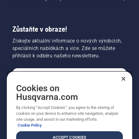
Zůstaňte v obraze!
Získejte aktuální informace o nových výrobcích,
speciálních nabídkách a více. Zde se můžete
přihlásit k odběru našeho newsletteru.
SPOTŘEBITELSKÉ
Cookies on
Husqvarna.com
PROFESIONÁLNÍ
By clicking “Accept Cookies”, you agree to the storing of
cookies on your device to enhance site navigation, analyze
site usage, and assist in our marketing efforts.
Cookie Policy
ACCEPT COOKIES