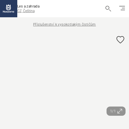
Les a zahrada
CZ, Čeština
Příslušenství k vysokotlakým čističům
1/1