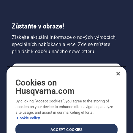
Zůstaňte v obraze!
Získejte aktuální informace o nových výrobcích,
speciálních nabídkách a více. Zde se můžete
přihlásit k odběru našeho newsletteru.
SPOTŘEBITELSKÉ
Cookies on
Husqvarna.com
PROFESIONÁLNÍ
By clicking “Accept Cookies”, you agree to the storing of
cookies on your device to enhance site navigation, analyze
site usage, and assist in our marketing efforts.
Cookie Policy
ACCEPT COOKIES