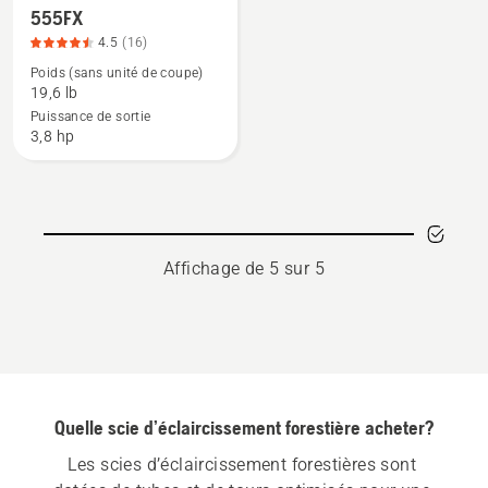
forestier
555FX
plus
4.5
(16)
de
Poids (sans unité de coupe)
détails
19,6 lb
sur
Puissance de sortie
555FX,
3,8 hp
note
du
produit
4.5
sur
Affichage de 5 sur 5
5
Quelle scie d’éclaircissement forestière acheter?
Les scies d’éclaircissement forestières sont 