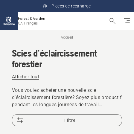
Pieces de recaharge
Forest & Garden
CA, Français
Accueil
Scies d’éclaircissement
forestier
Afficher tout
Vous voulez acheter une nouvelle scie
d’éclaircissement forestière? Soyez plus productif
pendant les longues journées de travail
exigeantes sur des terrains accidentés. Nos scies
d’éclaircissement forestières ont une conception
Filtre
sur mesure pour une productivité élevée.