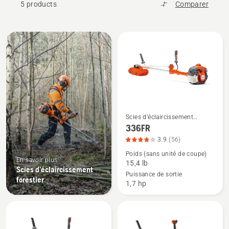
5 products
Comparer
All
products
Scies d’éclaircissement
Voir
forestier
336FR
plus
3.9
(56)
de
Poids (sans unité de coupe)
détails
En savoir plus
15,4 lb
sur
Scies d’éclaircissement
Puissance de sortie
forestier
336FR,
1,7 hp
note
du
produit