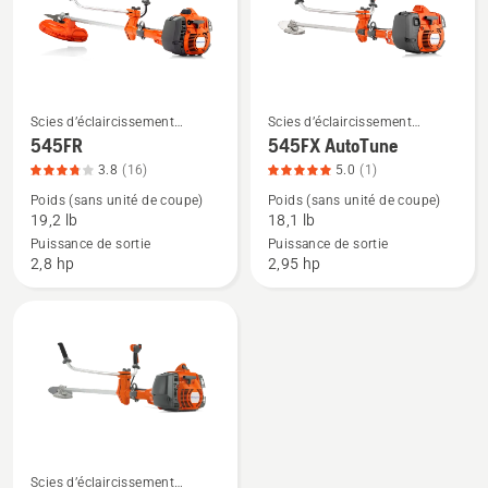
3.875
sur
5
Scies d’éclaircissement
Scies d’éclaircissement
Voir
Voir
forestier
forestier
545FR
545FX AutoTune
plus
plus
3.8
(16)
5.0
(1)
de
de
Poids (sans unité de coupe)
Poids (sans unité de coupe)
détails
détails
19,2 lb
18,1 lb
sur
sur
Puissance de sortie
Puissance de sortie
545FR,
545FX
2,8 hp
2,95 hp
note
AutoTune,
du
note
produit
du
3.813
produit
sur
5
5
sur
5
Scies d’éclaircissement
Voir