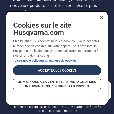
nouveaux produits, les offres spéciales et plus
encore. Inscrivez-vous à notre bulletin ici.
Cookies sur le site
INSCRIPTION À LA NEWSLETTER
Husqvarna.com
En cliquant sur « Accepter tous les cookies », vous acceptez
le stockage de cookies sur votre appareil pour améliorer la
navigation sur le site, analyser son utilisation et contribuer à
nos efforts de marketing.
Lisez notre politique en matière de cookies
ACCEPTER LES COOKIES
©2026 Husqvarna AB (publ.). En raison de
JE M’OPPOSE À LA VENTE ET AU PARTAGE DE MES
l'amélioration continue, le produit peut légèrement
INFORMATIONS PERSONNELLES PRIVÉES
varier par rapport aux images, mais la fonctionnalité de
En quoi pouvons-nous vous aider?
la machine reste inchangée. Tous droits réservés.
Soutien à la clientèle
Politique relative aux témoins
Conditions d’utilisation
Politique de confidentialité
Référence de publication
Signalement de violations présumées
Loi sur l'esclavage moderne