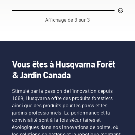
qualifiés
couper
et
l’herbe
respectés
plus
qui
épaisse
Affichage de 3 sur 3
représentent
et plus
à la fois
dense
le
lorsqu’un
secteur
coupe-
de
herbe
l'entretien
équipé
des
d’un fil
Vous êtes à Husqvarna Forêt
arbres et
de coupe
& Jardin Canada
celui de
en nylon
la
ne suffit
foresterie.
pas. Une
Stimulé par la passion de l’innovation depuis
Ensemble,
lame à
nous
herbe
1689, Husqvarna offre des produits forestiers
travaillons
couper
ainsi que des produits pour les parcs et les
à faire
facilement
jardins professionnels. La performance et la
progresser
le gazon
convivialité sont à la fois sécuritaires et
ces
épais
écologiques dans nos innovations de pointe, où
disciplines
pour une
vers un
coupe
les solutions de batterie et la robotique montrent