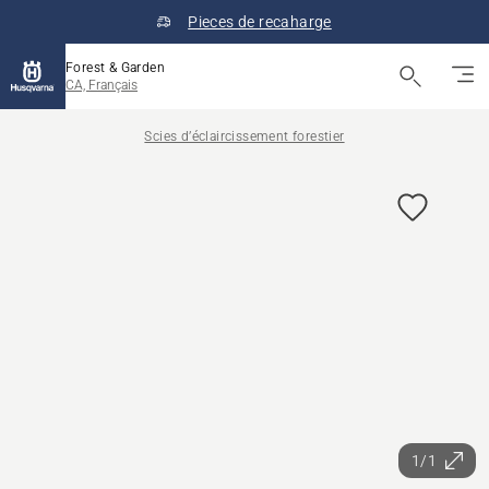
Pieces de recaharge
Forest & Garden
CA, Français
Scies d’éclaircissement forestier
1/1