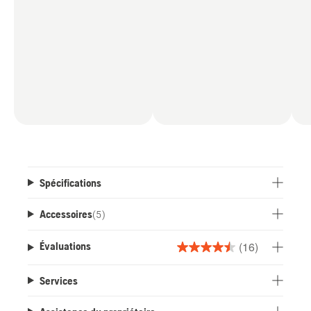
Spécifications
Accessoires
(
5
)
(16)
Évaluations
4.5
étoile(s)
Services
sur
5.