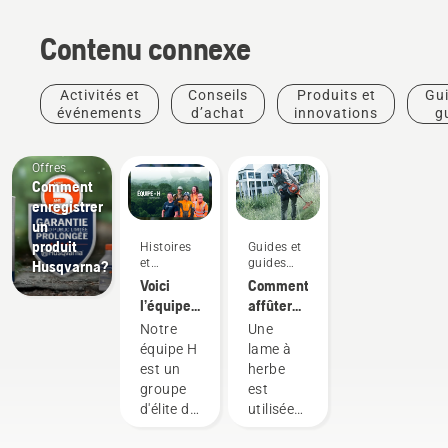
Contenu connexe
Activités et
Conseils
Produits et
Gui
événements
d’achat
innovations
g
pra
Offres
Comment
enregistrer
un
produit
Histoires
Guides et
et
guides
Husqvarna?
inspiration
pratiques
Voici
Comment
l’équipe
affûter
H de
une lame
Notre
Une
Husqvarna,
à herbe
équipe H
lame à
nos
est un
herbe
utilisateurs
groupe
est
les plus
d'élite de
utilisée
exigeants
professionnels
pour