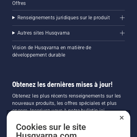
Offres
Renseignements juridiques sur le produit
Autres sites Husqvarna
Vision de Husqvarna en matière de
développement durable
Obtenez les dernières mises à jour!
Obtenez les plus récents renseignements sur les
nouveaux produits, les offres spéciales et plus
encore. Inscrivez-vous à notre bulletin ici.
Cookies sur le site
INSCRIPTION À LA NEWSLETTER
Husqvarna.com