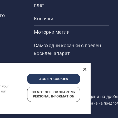
плет
то
Косачки
Моторни метли
Самоходни косачки с преден
косилен апарат
ACCEPT COOKIES
n your
 our
DO NOT SELL OR SHARE MY
ени. Показаните цени са препоръчителните цени на дребн
PERSONAL INFORMATION
кларация за поверителност
Отпечатано
Докладване на предпо