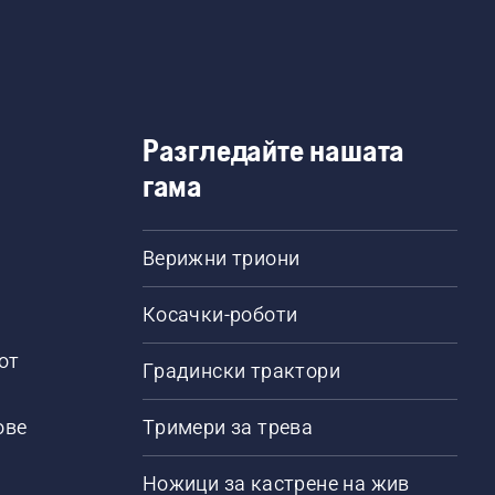
Разгледайте нашата
гама
Верижни триони
Косачки-роботи
от
Градински трактори
ове
Тримери за трева
Ножици за кастрене на жив