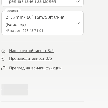
Предназначен за модел
Вариант
Ø1,5 mm/.60" 15m/50ft Синя
(Блистер)
№ на арт. 578 43 71‑01
Износоустойчивост 3/5
Производителност 3/5
Преглед на всички функции