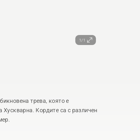
1/1
бикновена трева, която е
а Хускварна. Кордите са с различен
мер.