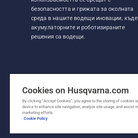
безопасността и грижата за околната
среда в нашите водещи иновации, къде
акумулаторните и роботизираните
решения са водещи.
Cookies on Husqvarna.com
By clicking “Accept Cookies”, you agree to the storing of cookies o
device to enhance site navigation, analyze site usage, and assist in
© Husqvarna AB (публ). Всички права запаз
marketing efforts.
Cookie Policy
Политика за "бисквитки"
Условия за ползване
Де