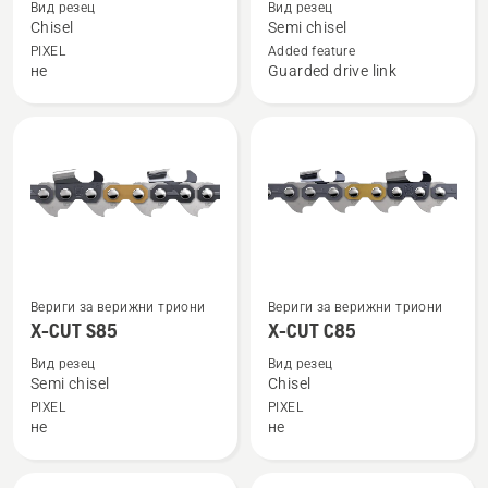
Вид резец
Вид резец
за
за
Chisel
Semi chisel
X-
SAW
PIXEL
Added feature
не
Guarded drive link
CUT
CHAIN
C33
S35G
Вижте
Вижте
Вериги за верижни триони
Вериги за верижни триони
повече
повече
X-CUT S85
X-CUT C85
подробности
подробности
Вид резец
Вид резец
за
за
Semi chisel
Chisel
X-
X-
PIXEL
PIXEL
не
не
CUT
CUT
S85
C85