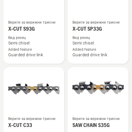
Вижте
Вижте
Вериги за верижни триони
Вериги за верижни триони
повече
повече
X-CUT S93G
X-CUT SP33G
подробности
подробности
Вид резец
Вид резец
за
за
Semi chisel
Semi chisel
X-
X-
Added feature
Added feature
Guarded drive link
Guarded drive link
CUT
CUT
S93G
SP33G
Вижте
Вижте
Вериги за верижни триони
Вериги за верижни триони
повече
повече
X-CUT C33
SAW CHAIN S35G
подробности
подробности