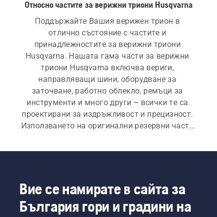
Относно частите за верижни триони Husqvarna
Поддържайте Вашия верижен трион в 
отлично състояние с частите и 
принадлежностите за верижни триони 
Husqvarna. Нашата гама части за верижни 
триони Husqvarna включва вериги, 
направляващи шини, оборудване за 
заточване, работно облекло, ремъци за 
инструменти и много други – всички те са 
проектирани за издръжливост и прецизност. 
Използването на оригинални резервни части 
Husqvarna осигурява висока ефективност и 
надеждност, което Ви помага да свършите 
работата си ефективно всеки път. 
Разгледайте пълната ни гама и намерете 
перфектните части за Вашия верижен трион и 
Вие се намирате в сайта за
идеалните принадлежности за всички видове 
България гори и градини на
задачи.