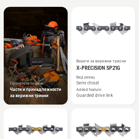
All
products
Вижте
Вериги за верижни триони
повече
X-PRECISION SP21G
подробности
Вид резец
за
Semi chisel
Прочетете повече
X-
Части и принадлежности
Added feature
за верижни триони
Guarded drive link
PRECISION
SP21G