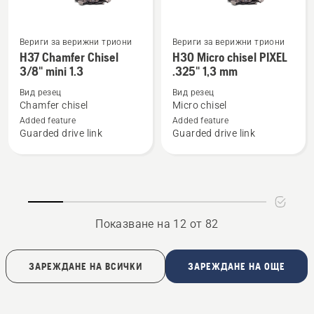
Вериги за верижни триони
Вериги за верижни триони
Вижте
Вижте
H37 Chamfer Chisel
H30 Micro chisel PIXEL
повече
повече
3/8" mini 1.3
.325" 1,3 mm
подробности
подробности
Вид резец
Вид резец
за
за
Chamfer chisel
Micro chisel
H37
H30
Added feature
Added feature
Chamfer
Micro
Guarded drive link
Guarded drive link
Chisel
chisel
3/8"
PIXEL
mini
.325"
1.3
1,3
mm
Показване на 12 от 82
ЗАРЕЖДАНЕ НА ВСИЧКИ
ЗАРЕЖДАНЕ НА ОЩЕ