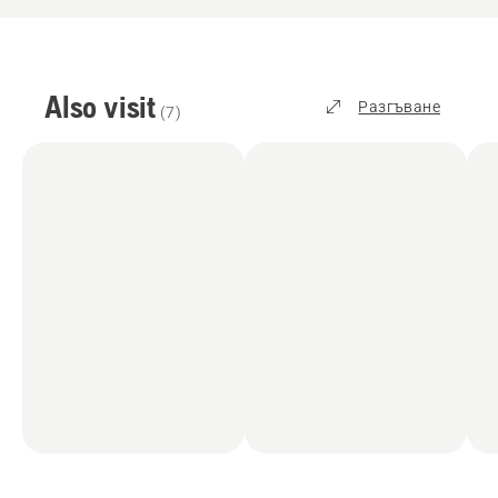
Also visit
Разгъване
(
7
)