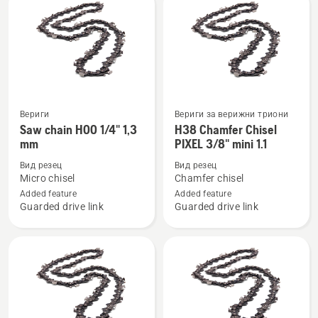
Вериги
Вериги за верижни триони
Вижте
Вижте
Saw chain H00 1/4" 1,3
H38 Chamfer Chisel
повече
повече
mm
PIXEL 3/8" mini 1.1
подробности
подробности
Вид резец
Вид резец
за
за
Micro chisel
Chamfer chisel
Saw
H38
Added feature
Added feature
chain
Chamfer
Guarded drive link
Guarded drive link
H00
Chisel
1/4"
PIXEL
1,3
3/8"
mm
mini
1.1