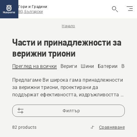
Гори и Градини
BG, Български
Начало
Части и принадлежности за
верижни триони
Преглед на всички
Вериги
Шини
Батерии
Вериж
Предлагаме Ви широка гама принадлежности
за верижни триони, проектирани да
поддържат ефективността, издръжливостта и
прецизността, които очаквате от Husqvarna.
Филтър
82 products
Сравняване