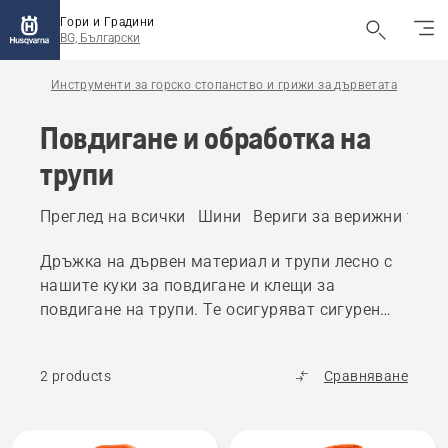
Гори и Градини
BG, Български
Инструменти за горско стопанство и грижи за дърветата
Повдигане и обработка на
трупи
Преглед на всички
Шини
Вериги за верижни трио
Дръжка на дървен материал и трупи лесно с
нашите куки за повдигане и клещи за
повдигане на трупи. Те осигуряват сигурен
захват и по-добър контрол и се отличават с
ергономичен дизайн.
2 products
Сравняване
All