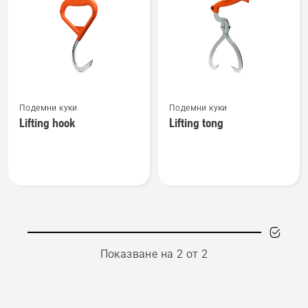
products
Вижте
Вижте
Подемни куки
Подемни куки
повече
повече
Lifting hook
Lifting tong
подробности
подробности
за
за
Lifting
Lifting
hook
tong
Показване на 2 от 2