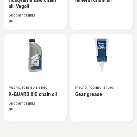
подробности
подробности
oil, Vegoil
за
за
Биоразградим
Husqvarna
Mineral
да
saw
Chain
chain
oil
oil,
Vegoil
Вижте
Вижте
Масло, гориво и грес
Масло, гориво и грес
повече
повече
X-GUARD BIO chain oil
Gear grease
подробности
подробности
за
за
Биоразградим
да
X-
Gear
GUARD
grease
BIO
chain