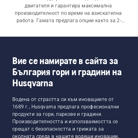
двигателя и гарантира максимална 
производителност по време на взискателна 
работа. Гамата предлага опции както за 2-
тактов, така и за 4-тактови двигатели, а също 
така ще намерите селекция от практични 
принадлежности.
Вие се намирате в сайта за
България гори и градини на
Husqvarna
Водена от страстта си към иновациите от
1689 г., Husqvarna предлага професионални
продукти за гори, паркове и градини.
Производителността и използваемостта се
срещат с безопасността и грижата за
околната среда в нашите водещи иновации,