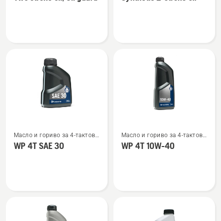
подробности
подробности
за
за
Two
Synthetic
stroke
2-
oil,
stroke
Oil
oil
guard
Вижте
Вижте
Масло и гориво за 4-тактови
Масло и гориво за 4-тактови
повече
повече
двигатели
двигатели
WP 4T SAE 30
WP 4T 10W-40
подробности
подробности
за
за
WP 4T
WP 4T
SAE 30
10W-
40