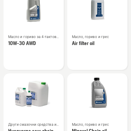
Вижте
Вижте
Масло и гориво за 4-тактови
Масло, гориво и грес
повече
повече
двигатели
10W-30 AWD
Air filter oil
подробности
подробности
за
за
10W-
Air
30 AWD
filter
oil
Вижте
Вижте
Други смазочни средства и
Масло, гориво и грес
повече
повече
масла
Husqvarna saw chain
Mineral Chain oil