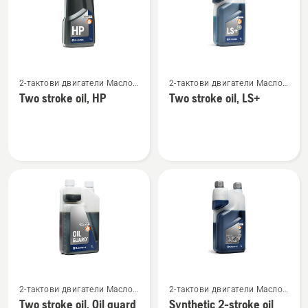
Вижте
Вижте
2-тактови двигатели Масло
2-тактови двигатели Масло
повече
повече
и гориво
и гориво
Two stroke oil, HP
Two stroke oil, LS+
подробности
подробности
за
за
Two
Two
stroke
stroke
oil,
oil,
HP
LS+
Вижте
Вижте
2-тактови двигатели Масло
2-тактови двигатели Масло
повече
повече
и гориво
и гориво
Two stroke oil, Oil guard
Synthetic 2-stroke oil