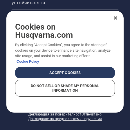
устойчивостта
Правна продуктова информация
Cookies on
Други сайтове на Husqvarna
Husqvarna.com
By clicking “Accept Cookies”, you agree to the storing of
cookies on your device to enhance site navigation, analyze
site usage, and assist in our marketing efforts.
Cookie Policy
ACCEPT COOKIES
DO NOT SELL OR SHARE MY PERSONAL
INFORMATION
© Husqvarna AB (публ). Всички права запазени.
Показаните цени са препоръчителните цени на
дребно.
Политика за "бисквитки"
Условия за ползване
Декларация за поверителност
Отпечатано
Докладване на предполагаеми нарушения