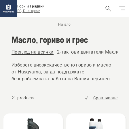
Гори и Градини
BG, Български
Начало
Масло, гориво и грес
Преглед на всички
2-тактови двигатели Масло и г
Изберете висококачествено гориво и масло
от Husqvarna, за да поддържате
безпроблемната работа на Вашия верижен
трион, косачка за трева или други продукти
за работа на открито.
21 products
Сравняване
All
products