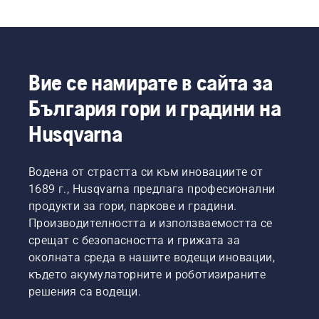
тяхната
на
за да
наложи
страна
веригата
работят
да
в
на
максимално
сменяте
областта
верижния
добре.
маслото
на
трион
Представяме
по-
горското
при
Ви
често
Вие се намирате в сайта за
стопанство
рязане
ръководство
при
България гори и градини на
и
и да се
за
запрашени,
поддържането
уверите,
поддръжката,
мръсни
Husqvarna
на
че се
която
условия
паркове
движи
можете
на
в света.
около
да
работа.
Водена от страстта си към иновациите от
Те са
шината
извършвате
Има два
нашият
1689 г., Husqvarna предлага професионални
без
сами.
начина
екип за
триене.
за
продукти за гори, паркове и градини.
помощ.
Това
източване
Производителността и използваемостта се
Те са и
удължава
на
срещат с безопасността и грижата за
нашите
експлоатационния
маслото,
околната среда в нашите водещи иновации,
най-
живот
и двата
взискателни
където акумулаторните и роботизираните
на
са
потребители.
шината
показани
решения са водещи.
и на
в това
веригата.
видео.