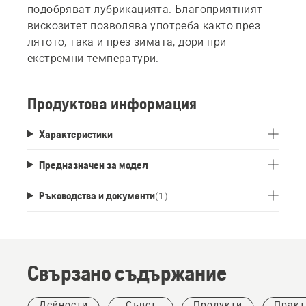
подобряват лубрикацията. Благоприятният
вискозитет позволява употреба както през
лятото, така и през зимата, дори при
екстремни температури.
Продуктова информация
Характеристики
Предназначен за модел
Ръководства и документи
(
1
)
Свързано съдържание
Дейности
Съвет
Продукти
Практ