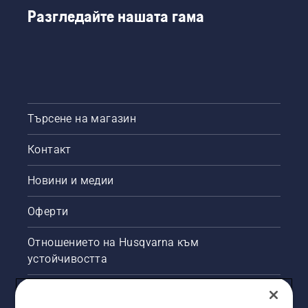
Следвайте
Разгледайте нашата гама
инструкциите
в този
кратък
видеоклип,
за да
научите
как да
Търсене на магазин
проверите
дали
Контакт
системата
за
смазване
Новини и медии
на
веригата
Оферти
на
верижния
Отношението на Husqvarna към
трион
устойчивостта
работи
правилно.
Първо,
Правна продуктова информация
проверете