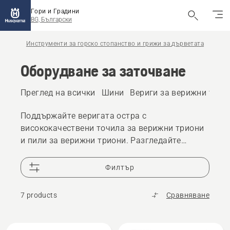
Гори и Градини
BG, Български
Инструменти за горско стопанство и грижи за дърветата
Оборудване за заточване
Преглед на всички
Шини
Вериги за верижни трио
Поддържайте веригата остра с
висококачествени точила за верижни триони
и пили за верижни триони. Разгледайте
оборудването за заточване, предназначено за
прецизно заточване и надеждно рязане.
Филтър
7 products
Сравняване
All