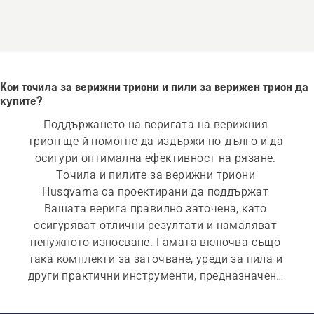
Кои точила за верижни триони и пили за верижен трион да
купите?
Поддържането на веригата на верижния 
трион ще й помогне да издържи по-дълго и да 
осигури оптимална ефективност на рязане. 
Точила и пилите за верижни триони 
Husqvarna са проектирани да поддържат 
Вашата верига правилно заточена, като 
осигуряват отлични резултати и намаляват 
ненужното износване. Гамата включва също 
така комплекти за заточване, уреди за пила и 
други практични инструменти, предназначени 
да Ви помогнат да заточите и поддържате 
веригата на верижния трион с точност и 