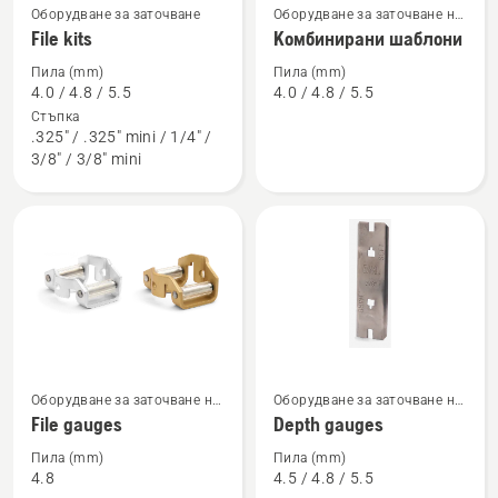
Оборудване за заточване
Оборудване за заточване на
Вижте
Вижте
верижен трион
File kits
Комбинирани шаблони
повече
повече
подробности
подробности
Пила (mm)
Пила (mm)
4.0 / 4.8 / 5.5
4.0 / 4.8 / 5.5
за
за
Стъпка
File
Комбинирани
.325" / .325" mini / 1/4" /
kits
шаблони
3/8" / 3/8" mini
Вижте
Вижте
Оборудване за заточване на
Оборудване за заточване на
повече
повече
верижен трион
верижен трион
File gauges
Depth gauges
подробности
подробности
за
за
Пила (mm)
Пила (mm)
4.8
4.5 / 4.8 / 5.5
File
Depth