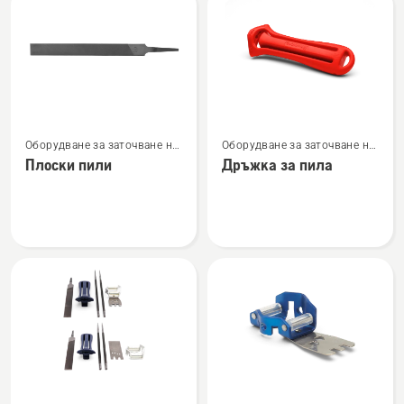
products
Вижте
Вижте
Оборудване за заточване на
Оборудване за заточване на
повече
повече
верижен трион
верижен трион
Плоски пили
Дръжка за пила
подробности
подробности
за
за
Плоски
Дръжка
пили
за
пила