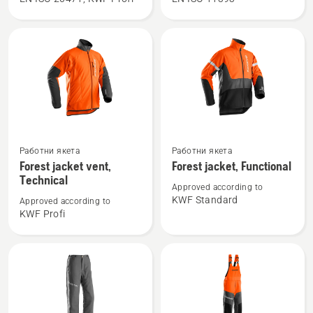
jacket
jacket,
high
Technical
viz,
Arbor
Technical
Вижте
Вижте
Работни якета
Работни якета
повече
повече
Forest jacket vent,
Forest jacket, Functional
подробности
подробности
Technical
Approved according to
за
за
KWF Standard
Approved according to
Forest
Forest
KWF Profi
jacket
jacket,
vent,
Functional
Technical