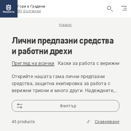
Гори и Градини
BG, Български
Начало
Лични предпазни средства
и работни дрехи
Преглед на всички
Каски за работа с верижни три
Открийте нашата гама лични предпазни
средства, защитна екипировка за работа с
верижни триони и много други. Надеждните,
висококачествени решения гарантират, че сте
подготвени за всяко предизвикателство.
Филтър
45 products
Сравняване