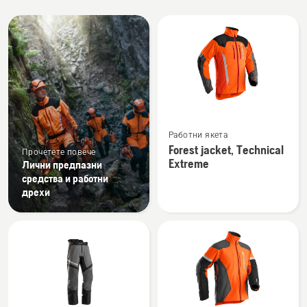
All
products
Вижте
Работни якета
повече
Forest jacket, Technical
Прочетете повече
подробности
Extreme
Лични предпазни
за
средства и работни
Forest
дрехи
jacket,
Technical
Extreme