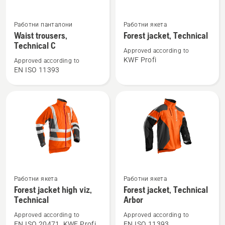
Вижте
Вижте
Работни панталони
Работни якета
повече
повече
Waist trousers,
Forest jacket, Technical
подробности
подробности
Technical C
Approved according to
за
за
KWF Profi
Approved according to
Waist
Forest
EN ISO 11393
trousers,
jacket,
Technical
Technical
C
Вижте
Вижте
Работни якета
Работни якета
повече
повече
Forest jacket high viz,
Forest jacket, Technical
подробности
подробности
Technical
Arbor
за
за
Approved according to
Approved according to
Forest
Forest
EN ISO 20471, KWF Profi
EN ISO 11393