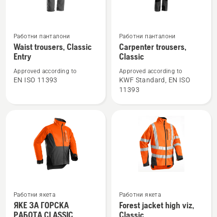
Вижте
Вижте
Работни панталони
Работни панталони
повече
повече
Waist trousers, Classic
Carpenter trousers,
Entry
Classic
подробности
подробности
за
за
Approved according to
Approved according to
Waist
Carpenter
EN ISO 11393
KWF Standard, EN ISO
11393
trousers,
trousers,
Classic
Classic
Entry
Работни якета
Работни якета
Вижте
Вижте
ЯКЕ ЗА ГОРСКА
Forest jacket high viz,
повече
повече
РАБОТА CLASSIC
Classic