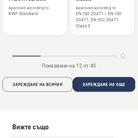
подробности
подробности
Approved according to
Approved according to
за
за
KWF Standard
EN ISO 20471 / EN ISO
ЯКЕ
Forest
20471, EN ISO 20471
ЗА
jacket
Class 3
ГОРСКА
high
РАБОТА
viz,
CLASSIC
Classic
Показване на 12 от 45
ЗАРЕЖДАНЕ НА ВСИЧКИ
ЗАРЕЖДАНЕ НА ОЩЕ
Вижте също