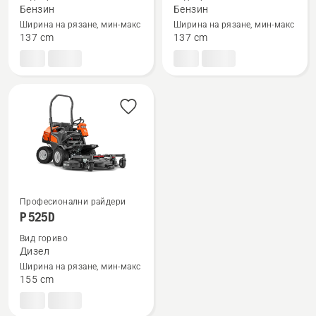
подробности
подробности
Бензин
Бензин
за
за
Ширина на рязане, мин-макс
Ширина на рязане, мин-макс
P 524X
P 524XR
137 cm
137 cm
EFI
EFI
Професионални райдери
Вижте
P 525D
повече
Вид гориво
подробности
Дизел
за
Ширина на рязане, мин-макс
P 525D
155 cm