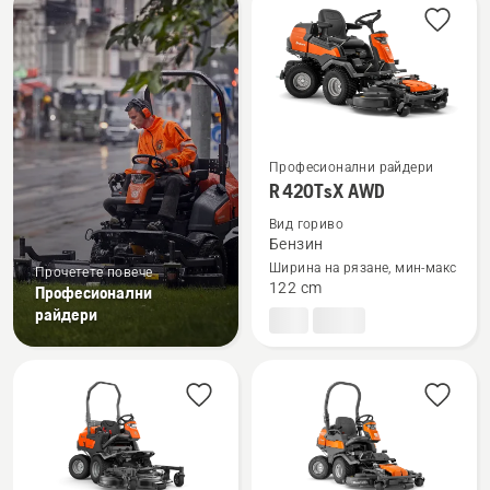
products
Професионални райдери
Вижте
R 420TsX AWD
повече
Вид гориво
подробности
Бензин
за
Ширина на рязане, мин-макс
Прочетете повече
R 420TsX
122 cm
Професионални
AWD
райдери