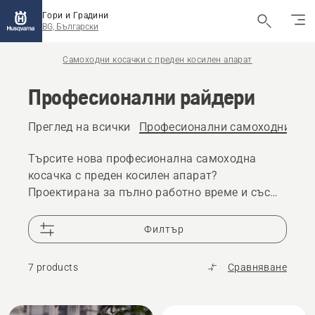
Гори и Градини
BG, Български
Самоходни косачки с преден косилен апарат
Професионални райдери
Преглед на всички
Професионални самоходни коса
Търсите нова професионална самоходна
косачка с преден косилен апарат?
Проектирана за пълно работно време и със
силен фокус върху функционалността и
маневреността. Професионалната самоходна
Филтър
косачка с преден косилен апарат може да
бъде оборудвана с различни приставки за
7 products
Сравняване
всички сезони.
All