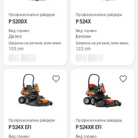
Професионални райдери
Професионални райдери
Вижте
Вижте
P 520DX
P 524X
повече
повече
Вид гориво
Вид гориво
подробности
подробности
Дизел
Бензин
за
за
Ширина на рязане, мин-макс
Ширина на рязане, мин-макс
P 520DX
P 524X
155 cm
122 cm
Професионални райдери
Професионални райдери
Вижте
Вижте
P 524X EFI
P 524XR EFI
повече
повече
Вид гориво
Вид гориво