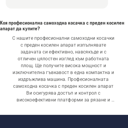
Коя професионална самоходна косачка с преден косилен
апарат да купите?
С нашите професионални самоходни косачки 
с преден косилен апарат изпълнявате 
задачата си ефективно, навсякъде и с 
отличен цялостен изглед към работната 
площ. Ще получите висока мощност и 
изключителна гъвкавост в една компактна и 
издръжлива машина. Професионалната 
самоходна косачка с преден косилен апарат 
Ви осигурява достъп и контрол с 
високоефективни платформи за рязане и 
широка гама от различни полезни приставки 
за цялата година. Можете да намерите 
професионална самоходна косачка с преден 
косилен апарат с бензиново, дизелово или 