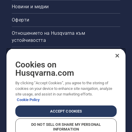
Новини и медии
Оферти
Отношението на Husqvarna към
устойчивостта
Правна продуктова информация
Cookies on
Други сайтове на Husqvarna
Husqvarna.com
By clicking “Accept Cookies”, you agree to the storing of
cookies on your device to enhance site navigation, analyze
site usage, and assist in our marketing efforts.
Cookie Policy
ACCEPT COOKIES
DO NOT SELL OR SHARE MY PERSONAL
INFORMATION
© Husqvarna AB (публ). Всички права запазени.