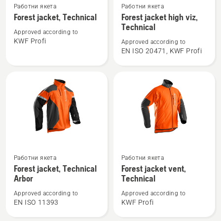
Работни якета
Работни якета
повече
повече
Forest jacket, Technical
Forest jacket high viz,
подробности
подробности
Technical
Approved according to
за
за
KWF Profi
Approved according to
Forest
Forest
EN ISO 20471, KWF Profi
jacket,
jacket
Technical
high
viz,
Technical
Вижте
Вижте
Работни якета
Работни якета
повече
повече
Forest jacket, Technical
Forest jacket vent,
подробности
подробности
Arbor
Technical
за
за
Approved according to
Approved according to
Forest
Forest
EN ISO 11393
KWF Profi
jacket,
jacket
Technical
vent,