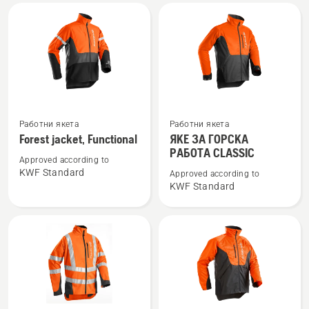
Arbor
Technical
Вижте
Вижте
Работни якета
Работни якета
повече
повече
Forest jacket, Functional
ЯКЕ ЗА ГОРСКА
подробности
подробности
РАБОТА CLASSIC
Approved according to
за
за
KWF Standard
Approved according to
Forest
ЯКЕ
KWF Standard
jacket,
ЗА
Functional
ГОРСКА
РАБОТА
CLASSIC