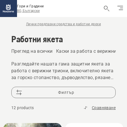
Гори и Градини
BG, Български
Лични предпазни средства и работни дрехи
Работни якета
Преглед на всички
Каски за работа с верижни три
Разгледайте нашата гама защитни якета за
работа с верижни триони, включително якета
за горско стопанство, дърводелство, рязане
на храсти и якета за дъжд. Проектирани за
работа на открито, те предлагат
Филтър
издръжливост, комфорт и мобилност.
12 products
Сравняване
All