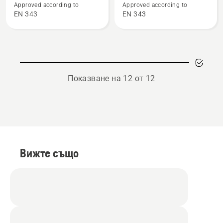
Approved according to
Approved according to
Back
Rain
EN 343
EN 343
protector
Back
with
Protector
sleeves
Protect,
Functional
Показване на 12 от 12
Вижте също