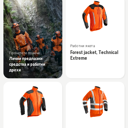
products
Вижте
Работни якета
повече
Forest jacket, Technical
Прочетете повече
подробности
Extreme
Лични предпазни
за
средства и работни
Forest
дрехи
jacket,
Technical
Extreme
Вижте
Вижте