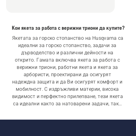
Кои якета за работа с верижни триони да купите?
Якетата за горско стопанство на Husqvarna са 
идеални за горско стопанство, задачи за 
дърводелство и различни дейности на 
открито. Гамата включва якета за работа с 
верижни триони, работни якета и якета за 
арбористи, проектирани да осигурят 
надеждна защита и да Ви осигурят комфорт и 
мобилност. С издръжливи материи, висока 
видимост и перфектно прилепване, тези якета 
са идеални както за натоварени задачи, така 
и за случайна работа или ежедневна 
употреба. „Освен нашите якета за верижен 
трион, нашата гама от лични предпазни 
средства (ЛПС) включва също горски каски, 