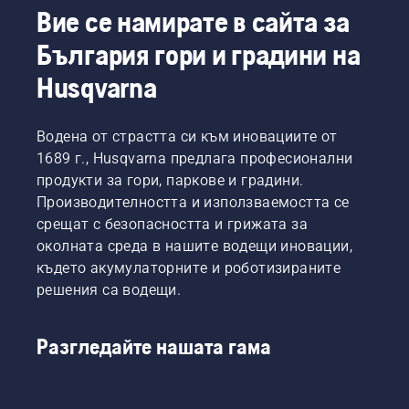
защитни слушалки, предпазни очила, 
Вие се намирате в сайта за
панталони за работа с верижен трион, обувки 
България гори и градини на
за верижен трион, ръкавици за верижен трион 
и различни други незаменими продукти.
Husqvarna
Водена от страстта си към иновациите от
1689 г., Husqvarna предлага професионални
продукти за гори, паркове и градини.
Производителността и използваемостта се
срещат с безопасността и грижата за
околната среда в нашите водещи иновации,
където акумулаторните и роботизираните
решения са водещи.
Разгледайте нашата гама