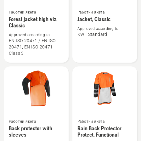
Работни якета
Работни якета
Вижте
Вижте
Forest jacket high viz,
Jacket, Classic
повече
повече
Classic
подробности
подробности
Approved according to
KWF Standard
Approved according to
за
за
EN ISO 20471 / EN ISO
Forest
Jacket,
20471, EN ISO 20471
jacket
Classic
Class 3
high
viz,
Classic
Вижте
Вижте
Работни якета
Работни якета
повече
повече
Back protector with
Rain Back Protector
подробности
подробности
sleeves
Protect, Functional
за
за