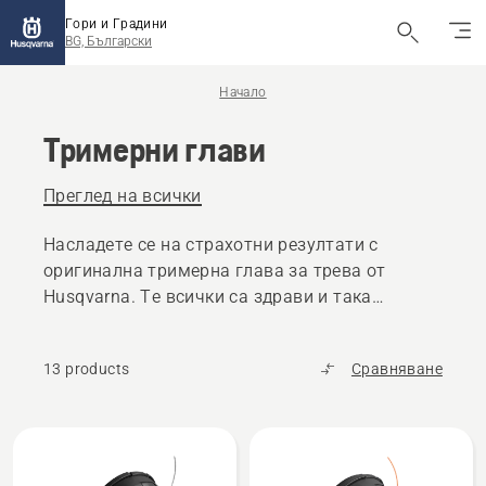
Гори и Градини
BG, Български
Начало
Тримерни глави
Преглед на всички
Насладете се на страхотни резултати с
оригинална тримерна глава за трева от
Husqvarna. Те всички са здрави и така
осигуряват повече полезно време за работа.
13 products
Сравняване
All
products