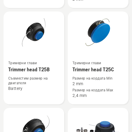
Superauto
T25
II
Вижте
Вижте
Тримерни глави
Тримерни глави
повече
повече
Trimmer head T25B
Trimmer head T25C
подробности
подробности
Съвместим размер на
Размер на кордата Min
за
за
двигателя
2 mm
Battery
Trimmer
Trimmer
Размер на кордата Max
2,4 mm
head
head
T25B
T25C