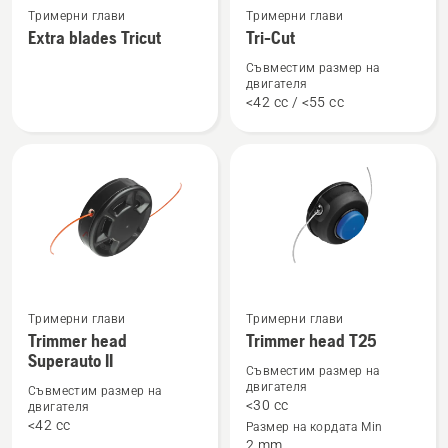
Тримерни глави
Тримерни глави
повече
повече
Extra blades Tricut
Tri-Cut
подробности
подробности
за
за
Съвместим размер на
двигателя
Extra
Tri-
<42 cc / <55 cc
blades
Cut
Tricut
Вижте
Вижте
Тримерни глави
Тримерни глави
Trimmer head
Trimmer head T25
повече
повече
Superauto II
подробности
подробности
Съвместим размер на
двигателя
за
за
Съвместим размер на
<30 cc
двигателя
Trimmer
Trimmer
<42 cc
Размер на кордата Min
head
head
2 mm