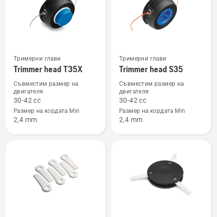
Вижте
Вижте
Тримерни глави
Тримерни глави
Trimmer head T35X
Trimmer head S35
повече
повече
подробности
подробности
Съвместим размер на
Съвместим размер на
двигателя
двигателя
за
за
30-42 cc
30-42 cc
Trimmer
Trimmer
Размер на кордата Min
Размер на кордата Min
head
head
2,4 mm
2,4 mm
T35X
S35
Вижте
Вижте