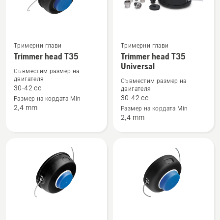
Тримерни глави
Тримерни глави
Вижте
Вижте
Trimmer head T35
Trimmer head T35
повече
повече
Universal
Съвместим размер на
подробности
подробности
двигателя
Съвместим размер на
за
за
30-42 cc
двигателя
Trimmer
Trimmer
30-42 cc
Размер на кордата Min
2,4 mm
Размер на кордата Min
head
head
2,4 mm
T35
T35
Universal