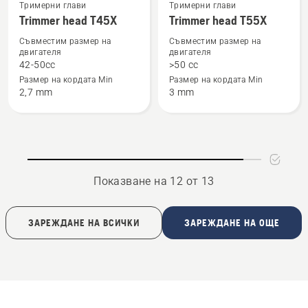
Вижте
Вижте
Тримерни глави
Тримерни глави
Trimmer head T45X
Trimmer head T55X
повече
повече
подробности
подробности
Съвместим размер на
Съвместим размер на
двигателя
двигателя
за
за
42-50cc
>50 cc
Trimmer
Trimmer
Размер на кордата Min
Размер на кордата Min
head
head
2,7 mm
3 mm
T45X
T55X
Показване на 12 от 13
ЗАРЕЖДАНЕ НА ВСИЧКИ
ЗАРЕЖДАНЕ НА ОЩЕ