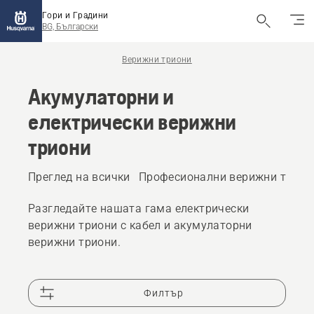
Гори и Градини
BG, Български
Верижни триони
Акумулаторни и
електрически верижни
триони
Преглед на всички
Професионални верижни трион
Разгледайте нашата гама електрически
верижни триони с кабел и акумулаторни
верижни триони.
Филтър