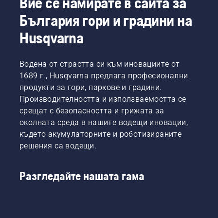
Вие се намирате в сайта за
малко техническо обслужване, верижните 
България гори и градини на
триони с акумулаторно захранване са и 
безпроблемна собственост, като Ви спестяват 
Husqvarna
време, усилия и пари. Всичко, което трябва 
да направите, е да се гордеете с 
Водена от страстта си към иновациите от
резултата. Разгледайте нашата пълна гама 
1689 г., Husqvarna предлага професионални
верижни триони
.
продукти за гори, паркове и градини.
Производителността и използваемостта се
срещат с безопасността и грижата за
околната среда в нашите водещи иновации,
където акумулаторните и роботизираните
решения са водещи.
Разгледайте нашата гама