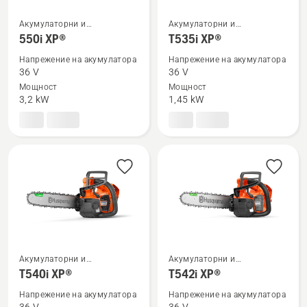
Акумулаторни и
Акумулаторни и
Вижте
Вижте
електрически верижни
електрически верижни
550i XP®
T535i XP®
повече
повече
триони
триони
Напрежение на акумулатора
Напрежение на акумулатора
подробности
подробности
36 V
36 V
за
за
Мощност
Мощност
550i
T535i
3,2 kW
1,45 kW
XP®
XP®
Акумулаторни и
Акумулаторни и
Вижте
Вижте
електрически верижни
електрически верижни
T540i XP®
T542i XP®
повече
повече
триони
триони
Напрежение на акумулатора
Напрежение на акумулатора
подробности
подробности