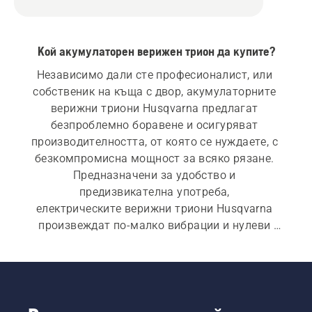
Кой акумулаторен верижен трион да купите?
Независимо дали сте професионалист, или 
собственик на къща с двор, акумулаторните 
верижни триони Husqvarna предлагат 
безпроблемно боравене и осигуряват 
производителността, от която се нуждаете, с 
безкомпромисна мощност за всяко рязане. 
Предназначени за удобство и 
предизвикателна употреба, 
електрическите верижни триони Husqvarna 
произвеждат по-малко вибрации и нулеви 
директни емисии на CO2 по време на 
употреба и Ви дават свободата да достигнете 
до далечните ъгли на Вашата градина, парцел 
или навсякъде, където устройство с кабел не 
може да достигне. Тъй като изискват по-