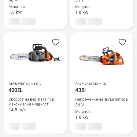
36 V
36 V
за
за
Мощност
Мощност
T540i
T542i
1,8 kW
1,8 kW
XP®
XP®
Акумулаторни и
Акумулаторни и
Вижте
Вижте
електрически верижни
електрически верижни
420EL
435i
повече
повече
триони
триони
Скорост на веригата при
Напрежение на акумулатора
подробности
подробности
максимална мощност
36 V
за
за
14,5 m/s
Мощност
420EL
435i
1,8 kW