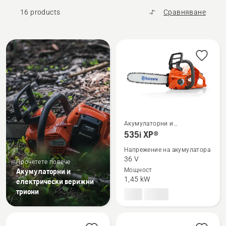
16 products
Сравняване
All
products
Акумулаторни и
Вижте
електрически верижни
535i XP®
повече
триони
Напрежение на акумулатора
подробности
36 V
Прочетете повече
за
Акумулаторни и
Мощност
535i
1,45 kW
електрически верижни
XP®
триони