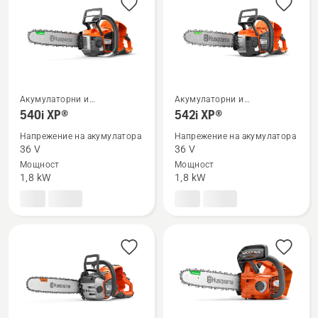
Акумулаторни и
Акумулаторни и
Вижте
Вижте
електрически верижни
електрически верижни
540i XP®
542i XP®
повече
повече
триони
триони
Напрежение на акумулатора
Напрежение на акумулатора
подробности
подробности
36 V
36 V
за
за
Мощност
Мощност
540i
542i
1,8 kW
1,8 kW
XP®
XP®