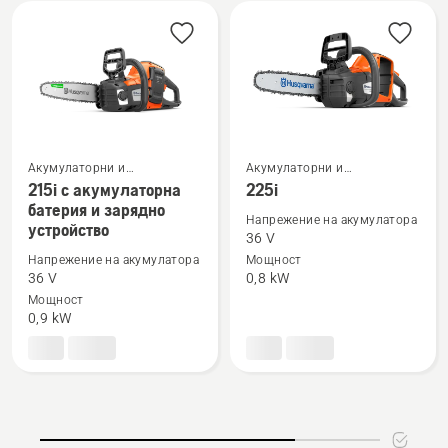
Акумулаторни и
Акумулаторни и
електрически верижни
електрически верижни
215i с акумулаторна
225i
Вижте
Вижте
триони
триони
батерия и зарядно
повече
повече
Напрежение на акумулатора
устройство
36 V
подробности
подробности
Напрежение на акумулатора
Мощност
за
за
36 V
0,8 kW
215i
225i
Мощност
с
0,9 kW
акумулаторна
батерия
и
зарядно
устройство