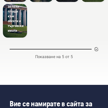
на
зелени
площи
към
обекти и
търговски
имоти
Показване на 5 от 5
Вие се намирате в сайта за