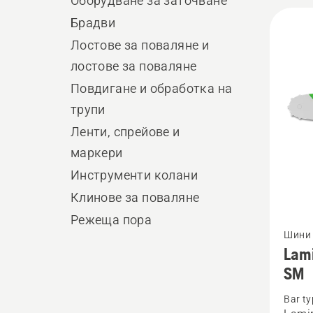
Оборудване за заточване
обрабо
All
оборуд
Брадви
produ
Лостове за поваляне и
лостове за поваляне
Повдигане и обработка на
трупи
Ленти, спрейове и
маркери
Инструменти колани
Клинове за поваляне
Режеща пора
Вижте
Шини 
повече
Lami
подро
SM
за
Bar ty
Lamina