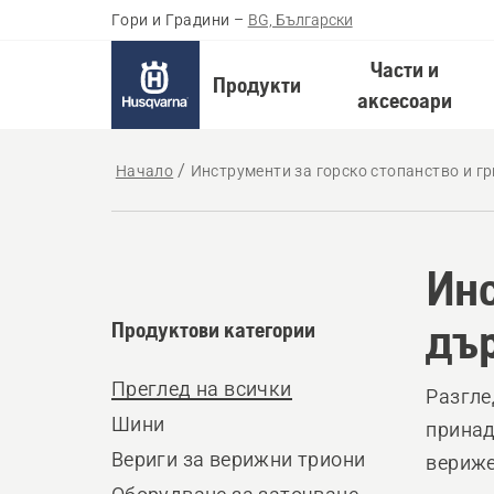
Гори и Градини
–
BG, Български
Части и
Продукти
аксесоари
Начало
Инструменти за горско стопанство и г
Инс
дър
Продуктови категории
Преглед на всички
Разгле
Шини
принад
Вериги за верижни триони
вериже