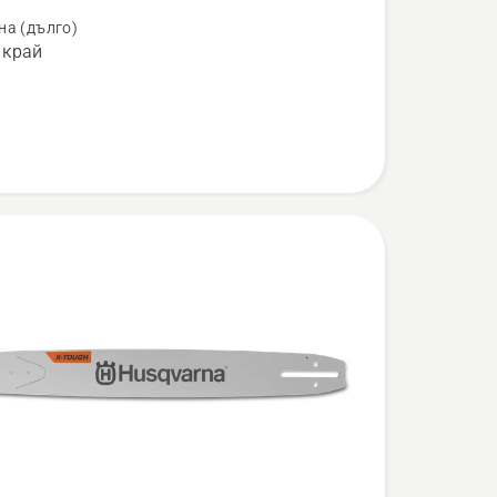
на (дълго)
 край