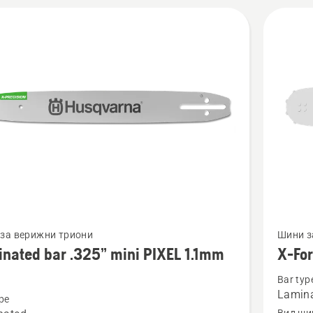
тка на трупи – намерете цялото надеждно
ване, от което се нуждаете.
cts
Вижте
за верижни триони
Шини з
повече
nated bar .325” mini PIXEL 1.1mm
X-Fo
бности
подроб
Bar typ
за
Lamina
pe
ted
X-