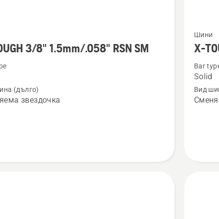
Вижте
Шини
повече
OUGH 3/8" 1.5mm/.058" RSN SM
X-TO
бности
подроб
pe
Bar typ
за
Solid
X-
ина (дълго)
Вид ши
H
TOUGH
яема звездочка
Сменя
3/8"
.058"
1.5mm/.
RSN
LM