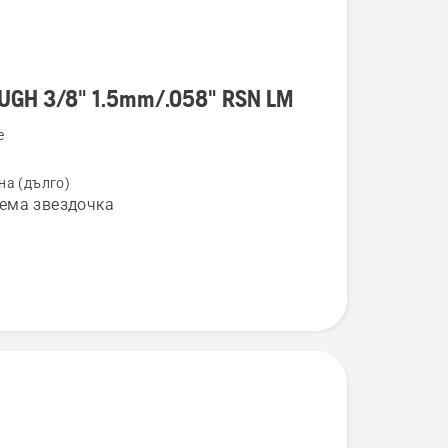
UGH 3/8" 1.5mm/.058" RSN LM
ности
e
на (дълго)
ема звездочка
058"