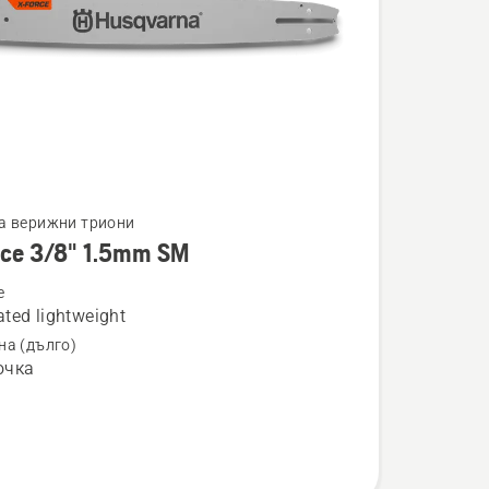
а верижни триони
rce 3/8" 1.5mm SM
ности
e
ted lightweight
на (дълго)
очка