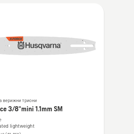
а верижни триони
rce 3/8"mini 1.1mm SM
ности
e
ted lightweight