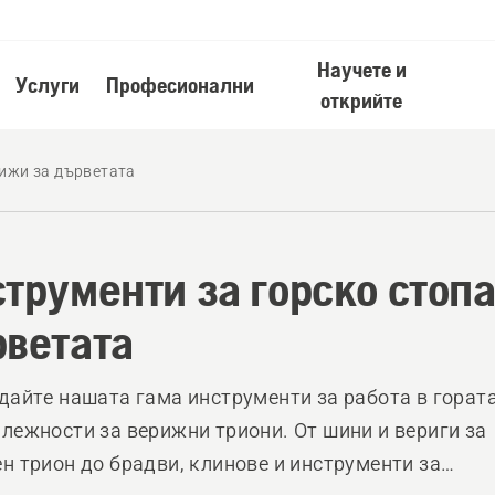
Научете и
Услуги
Професионални
открийте
рижи за дърветата
трументи за горско стопа
ветата
дайте нашата гама инструменти за работа в гората
лежности за верижни триони. От шини и вериги за
н трион до брадви, клинове и инструменти за