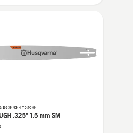
а верижни триони
UGH .325" 1.5 mm SM
ности
e