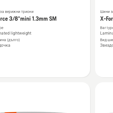
Вижте
за верижни триони
Шини з
повече
orce 3/8"mini 1.3mm SM
X-Fo
бности
подроб
pe
Bar typ
за
ated lightweight
Lamina
X-
ина (дълго)
Вид ши
Force
дочка
Звезд
i
.325"
1.3mm
PIXEL
SM