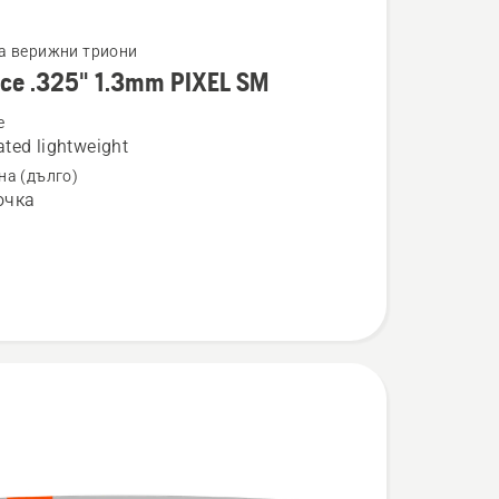
а верижни триони
rce .325" 1.3mm PIXEL SM
ности
e
ted lightweight
на (дълго)
очка