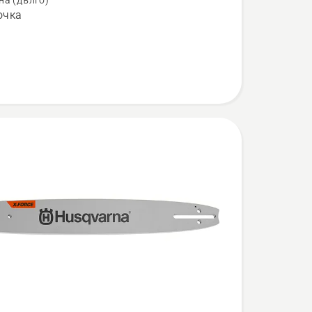
на (дълго)
очка