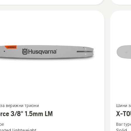
Вижте
за верижни триони
Шини з
повече
orce 3/8" 1.5mm LM
X-TO
бности
подроб
pe
Bar typ
за
ated lightweight
Solid