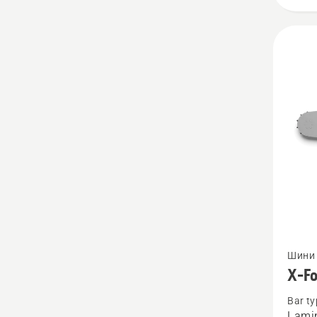
Вижте
Шини 
повече
X-F
подро
Bar ty
за
Lamin