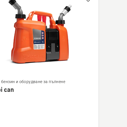
а бензин и оборудване за пълнене
i can
ности