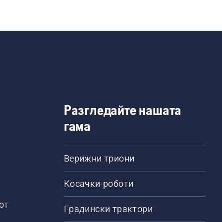
правят зареждането с гориво по-лесно и по-удобно.
сни за носене благодарение на вградената им дръжк
т на чучура осигурява оптимален поток от гориво, 
олява бързо да зареждате машините си с гориво, к
менно спомага за намаляване на въздействието на
и ненужни отпадъци.
Разгледайте нашата
гама
Верижни триони
Косачки-роботи
от
Градински трактори