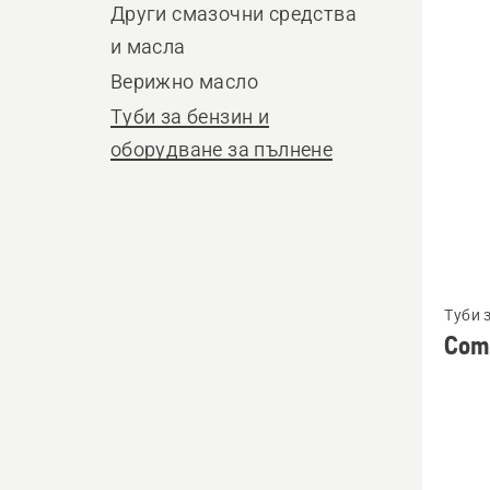
produ
Други смазочни средства
и масла
Верижно масло
Туби за бензин и
оборудване за пълнене
Вижте
Туби 
повече
Com
подро
за
Combi
can