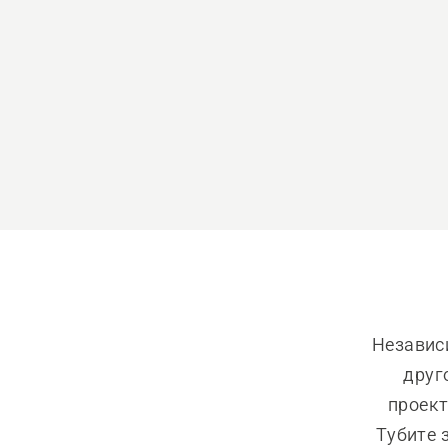
Независи
друг
проект
Тубите з