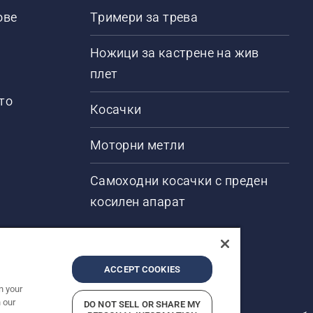
ове
Тримери за трева
Ножици за кастрене на жив
плет
то
Косачки
Моторни метли
Самоходни косачки с преден
косилен апарат
ACCEPT COOKIES
n your
 our
DO NOT SELL OR SHARE MY