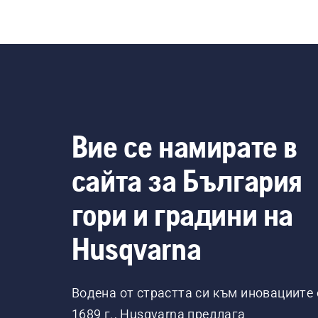
че да на
са ле
дизайнъ
позв
същевре
Вие се намирате в
сайта за България
гори и градини на
Husqvarna
Водена от страстта си към иновациите 
1689 г., Husqvarna предлага