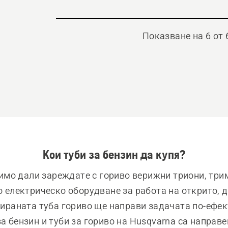
Показване на 6 от 
Кои туби за бензин да купя?
мо дали зареждате с гориво верижни триони, трим
о електрическо оборудване за работа на открито, д
ираната туба гориво ще направи задачата по-ефект
а бензин и туби за гориво на Husqvarna са направен