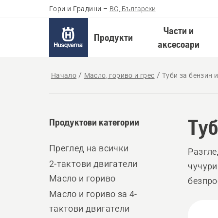
Гори и Градини
–
BG, Български
Части и
Продукти
аксесоари
Начало
Масло, гориво и грес
Туби за бензин 
Туб
Продуктови категории
Преглед на всички
Разгле
2-тактови двигатели
чучури
Масло и гориво
безпро
Масло и гориво за 4-
разлив
All
тактови двигатели