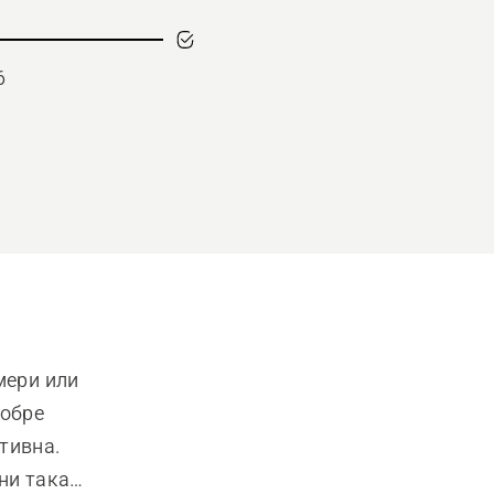
6
ери или 
обре 
ивна. 
и така, 