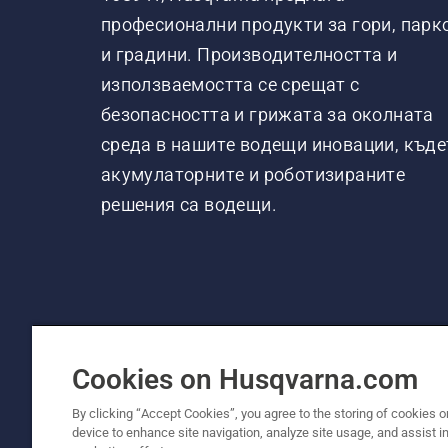
професионални продукти за гори, парк
и градини. Производителността и
използваемостта се срещат с
безопасността и грижата за околната
среда в нашите водещи иновации, къде
акумулаторните и роботизираните
решения са водещи.
Cookies on Husqvarna.com
By clicking “Accept Cookies”, you agree to the storing of cookies o
device to enhance site navigation, analyze site usage, and assist in