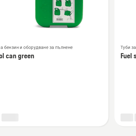
Вижте
за бензин и оборудване за пълнене
Туби з
повече
ol can green
Fuel 
бности
подроб
за
Fuel
spout
for
15 L
Fuel
can