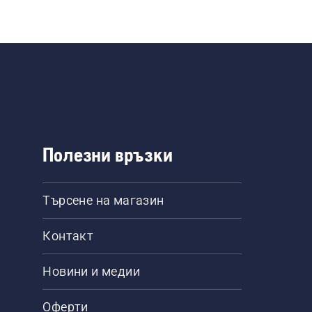
 Тубите 
а, а 
като Ви 
ато 
 пръски 
Полезни връзки
Търсене на магазин
Контакт
Новини и медии
Оферти