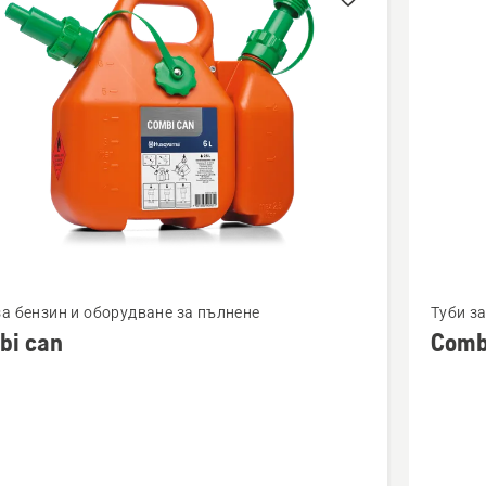
cts
Вижте
за бензин и оборудване за пълнене
Туби з
повече
bi can
Comb
бности
подроб
за
Combi
can