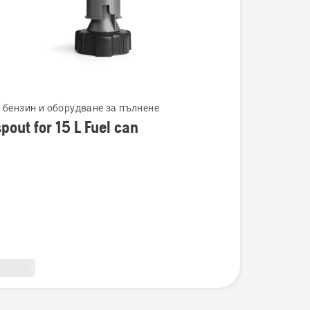
а бензин и оборудване за пълнене
spout for 15 L Fuel can
ности