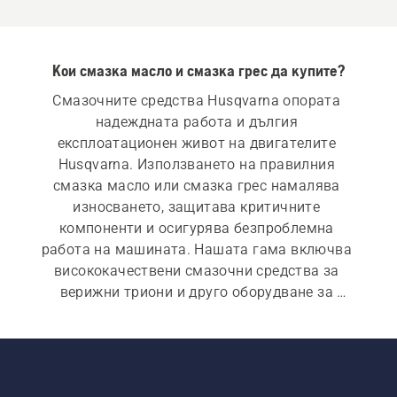
Кои смазка масло и смазка грес да купите?
Смазочните средства Husqvarna опората 
надеждната работа и дългия 
експлоатационен живот на двигателите 
Husqvarna. Използването на правилния 
смазка масло или смазка грес намалява 
износването, защитава критичните 
компоненти и осигурява безпроблемна 
работа на машината. Нашата гама включва 
висококачествени смазочни средства за 
верижни триони и друго оборудване за 
работа на открито, използвано в горското 
стопанство и градинарството. Издръжливият 
смазка грес осигурява силен защита за 
движещите се части, а смазка масло спомага 