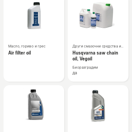
products
Вижте
Вижте
Масло, гориво и грес
Други смазочни средства и
повече
повече
масла
Air filter oil
Husqvarna saw chain
подробности
подробности
oil, Vegoil
за
за
Биоразградим
Air
Husqvarna
да
filter
saw
oil
chain
oil,
Vegoil
Вижте
Вижте