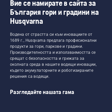
за ефективно смазване и намалено 
Вие се намирате в сайта за
износване.
България гори и градини на
Husqvarna
Водена от страстта си към иновациите от
1689 г., Husqvarna предлага професионални
продукти за гори, паркове и градини.
Производителността и използваемостта се
срещат с безопасността и грижата за
околната среда в нашите водещи иновации,
където акумулаторните и роботизираните
решения са водещи.
Разгледайте нашата гама