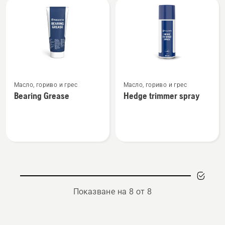
Вижте
Вижте
Масло, гориво и грес
Масло, гориво и грес
повече
повече
Bearing Grease
Hedge trimmer spray
подробности
подробности
за
за
Bearing
Hedge
Grease
trimmer
spray
Показване на 8 от 8