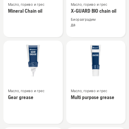
Масло, гориво и грес
Масло, гориво и грес
повече
повече
Mineral Chain oil
X-GUARD BIO chain oil
подробности
подробности
за
за
Биоразградим
да
Mineral
X-
Chain
GUARD
oil
BIO
chain
oil
Вижте
Вижте
Масло, гориво и грес
Масло, гориво и грес
повече
повече
Gear grease
Multi purpose grease
подробности
подробности
за
за
Gear
Multi
grease
purpose
grease