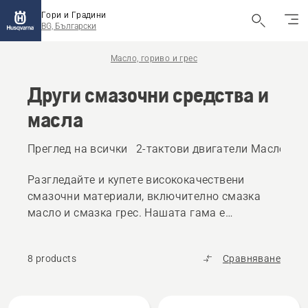
Гори и Градини
BG, Български
Масло, гориво и грес
Други смазочни средства и
масла
Преглед на всички
2-тактови двигатели Масло и г
Разгледайте и купете висококачествени
смазочни материали, включително смазка
масло и смазка грес. Нашата гама е
разработена за защита и поддръжка на
Вашия продукт Husqvarna дори при
8 products
Сравняване
взискателни условия.
All