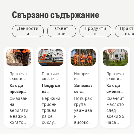
Свързано съдържание
Дейности
Съвет
Продукти
Практ
и
при
и
съв
събития
покупка
иновации
ръков
Практически
Практически
Истории
Практически
съвети и
съвети и
и
съвети и
ръководства
ръководства
вдъхновение
ръководства
Как да
Поддръжка
Запознайте
Как да
проверите
на
се с
смените
дали
режещото
екипа за
маслото
Смазването
Верижните
Подбрахме
Сменяйте
смазването
оборудване
помощ
на
на
триони
група
маслото
на
на
Вашата
веригата
трябва
уважавани
след
веригата
Husqvarna
косачка
е важно,
да се
и
всеки 25
на
– нашите
Husqvarna
когато
обслужват
висококвалифицирани
часа
Вашия
най-
използвате
редовно,
посланици
работа
верижен
взискателни