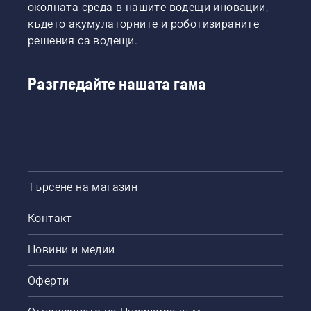
околната среда в нашите водещи иновации,
живот
най-
и двата
на
където акумулаторните и роботизираните
взискателни
са
шината
потребители.
показани
решения са водещи.
и на
в това
веригата.
видео.
Следвайте
Разгледайте нашата гама
инструкциите
в този
кратък
видеоклип,
за да
научите
как да
Търсене на магазин
проверите
дали
системата
Контакт
за
смазване
Новини и медии
на
веригата
Оферти
на
верижния