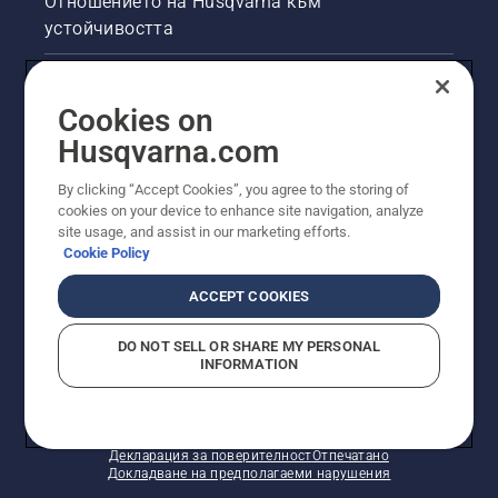
Отношението на Husqvarna към
трион
устойчивостта
работи
правилно.
Първо,
Правна продуктова информация
проверете
Cookies on
нивото
Други сайтове на Husqvarna
на
Husqvarna.com
маслото.
Стартирайте
By clicking “Accept Cookies”, you agree to the storing of
верижния
cookies on your device to enhance site navigation, analyze
трион и
site usage, and assist in our marketing efforts.
се
Cookie Policy
уверете,
че
ACCEPT COOKIES
верижната
спирачка
DO NOT SELL OR SHARE MY PERSONAL
е
INFORMATION
© Husqvarna AB (публ). Всички права запазени.
изключена.
Показаните цени са препоръчителните цени на
Запалете
дребно.
двигателя
Политика за "бисквитки"
Условия за ползване
на
Декларация за поверителност
Отпечатано
верижния
Докладване на предполагаеми нарушения
трион