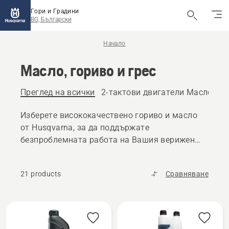
Гори и Градини
BG, Български
Начало
Масло, гориво и грес
Преглед на всички
2-тактови двигатели Масло и г
Изберете висококачествено гориво и масло
от Husqvarna, за да поддържате
безпроблемната работа на Вашия верижен
трион, косачка за трева или други продукти
за работа на открито.
21 products
Сравняване
All
products