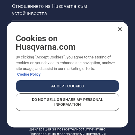
Отношението на Husqvarna към
устойчивостта
Правна продуктова информация
Cookies on
Други сайтове на Husqvarna
Husqvarna.com
By clicking “Accept Cookies”, you agree to the storing of
cookies on your device to enhance site navigation, analyze
site usage, and assist in our marketing efforts.
Cookie Policy
ACCEPT COOKIES
DO NOT SELL OR SHARE MY PERSONAL
INFORMATION
© Husqvarna AB (публ). Всички права запазени.
Показаните цени са препоръчителните цени на
дребно.
Политика за "бисквитки"
Условия за ползване
Декларация за поверителност
Отпечатано
Докладване на предполагаеми нарушения