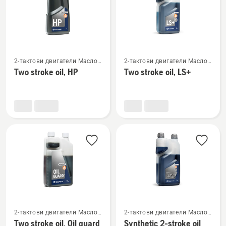
Вижте
Вижте
2-тактови двигатели Масло
2-тактови двигатели Масло
повече
повече
и гориво
и гориво
Two stroke oil, HP
Two stroke oil, LS+
подробности
подробности
за
за
Two
Two
stroke
stroke
oil,
oil,
HP
LS+
Вижте
Вижте
2-тактови двигатели Масло
2-тактови двигатели Масло
повече
повече
и гориво
и гориво
Two stroke oil, Oil guard
Synthetic 2-stroke oil