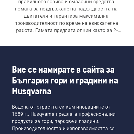
правилното гориво и смазочни средства 
помага за поддържане на надеждността на 
двигателя и гарантира максимална 
производителност по време на взискателна 
работа. Гамата предлага опции както за 2-
тактов, така и за 4-тактови двигатели, а също 
така ще намерите селекция от практични 
принадлежности.
Вие се намирате в сайта за
България гори и градини на
Husqvarna
Водена от страстта си към иновациите от
1689 г., Husqvarna предлага професионални
продукти за гори, паркове и градини.
Производителността и използваемостта се