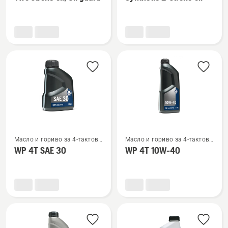
подробности
подробности
за
за
Two
Synthetic
stroke
2-
oil,
stroke
Oil
oil
guard
Вижте
Вижте
Масло и гориво за 4-тактови
Масло и гориво за 4-тактови
повече
повече
двигатели
двигатели
WP 4T SAE 30
WP 4T 10W-40
подробности
подробности
за
за
WP 4T
WP 4T
SAE 30
10W-
40