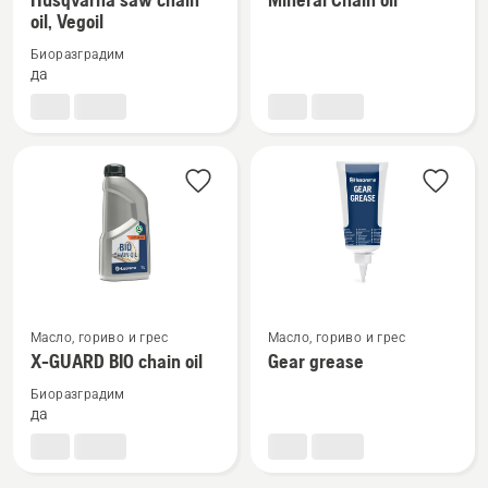
oil, Vegoil
подробности
подробности
за
за
Биоразградим
Husqvarna
Mineral
да
saw
Chain
chain
oil
oil,
Vegoil
Вижте
Вижте
Масло, гориво и грес
Масло, гориво и грес
повече
повече
X-GUARD BIO chain oil
Gear grease
подробности
подробности
Биоразградим
за
за
да
X-
Gear
GUARD
grease
BIO