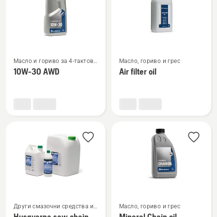
Вижте
Вижте
Масло и гориво за 4-тактови
Масло, гориво и грес
повече
повече
двигатели
10W-30 AWD
Air filter oil
подробности
подробности
за
за
10W-
Air
30 AWD
filter
oil
Вижте
Вижте
Други смазочни средства и
Масло, гориво и грес
масла
повече
повече
Husqvarna saw chain
Mineral Chain oil