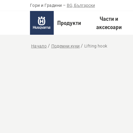
Гори и Градини
–
BG, Български
Части и
Продукти
аксесоари
Начало
Подемни куки
Lifting hook