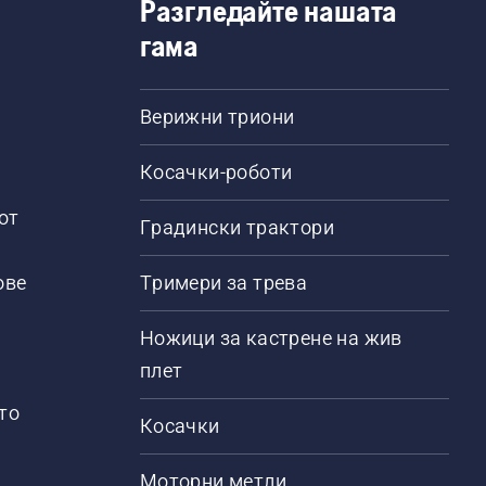
Разгледайте нашата
гама
Верижни триони
Косачки-роботи
от
Градински трактори
ове
Тримери за трева
Ножици за кастрене на жив
плет
то
Косачки
Моторни метли