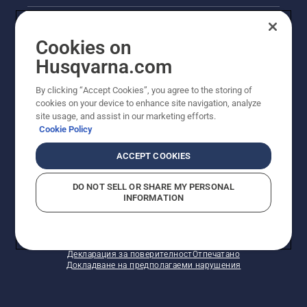
нивото
Правна продуктова информация
на
маслото.
Cookies on
Стартирайте
Други сайтове на Husqvarna
Husqvarna.com
верижния
трион и
By clicking “Accept Cookies”, you agree to the storing of
се
cookies on your device to enhance site navigation, analyze
уверете,
site usage, and assist in our marketing efforts.
че
Cookie Policy
верижната
спирачка
ACCEPT COOKIES
е
изключена.
DO NOT SELL OR SHARE MY PERSONAL
Запалете
INFORMATION
© Husqvarna AB (публ). Всички права запазени.
двигателя
Показаните цени са препоръчителните цени на
на
дребно.
верижния
Политика за "бисквитки"
Условия за ползване
трион
Декларация за поверителност
Отпечатано
на
Докладване на предполагаеми нарушения
няколко
сантиметра
от