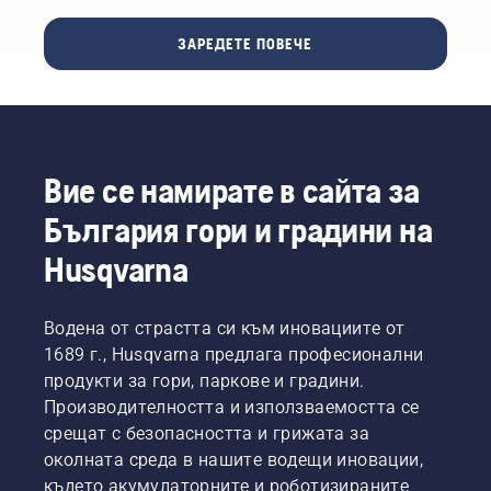
предизвика
на
Основната
сериозни
веригата
задача
ЗАРЕДЕТЕ ПОВЕЧЕ
или
на
на
дори
верижния
всички
смъртоносни
трион
наши
травми.
при
изследвания
Важно е
рязане
и
веригата
и да се
разработки
да се
Вие се намирате в сайта за
уверите,
е
регулира
че се
Вашата
България гори и градини на
правилно,
движи
производителност
за да
около
да стане
Husqvarna
отговаря
шината
възможно
на
без
най-
настъпващите
триене.
висока.
Водена от страстта си към иновациите от
промени.
Това
1689 г., Husqvarna предлага професионални
Проверявайте
удължава
натягането
продукти за гори, паркове и градини.
експлоатационния
на
Производителността и използваемостта се
живот
веригата
на
срещат с безопасността и грижата за
при
шината
околната среда в нашите водещи иновации,
всяко
и на
където акумулаторните и роботизираните
зареждане