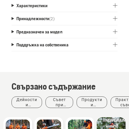
Характеристики
Принадлежности
(
2
)
Предназначен за модел
Поддръжка на собственика
Свързано съдържание
Дейности
Съвет
Продукти
Практ
Продукти
и
при
и
съв
и
събития
покупка
иновации
ръков
иновации
#NEWCHAINS
– новите