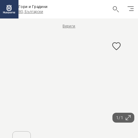
Гори и Градини
BG, Български
Вериги
1/1