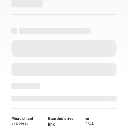
Micro chisel
Guarded drive
не
Вид резец
link
PIXEL