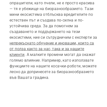
опрашители, като пчели, не е просто красива
— тя е убежище на биоразнообразието. Тази
мини екосистема отблъсква вредителите по
естествен път и създава по-силна и по-
устойчива среда. За да помогнем за
създаването и поддържането на тези
екосистеми, ние си сътрудничим с експерти за
непрекъснато обучение и иновации, които са
от полза както за нас, така и за нашите
клиенти
. А малките промени могат да окажат
голямо влияние. Например, като използвате
функциите на нашите косачки-роботи, можете
лесно да допринесете за биоразнообразието
във Вашата градина.