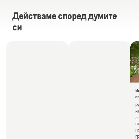
Действаме според думите
си
И
о
Р
н
з
в
п
г