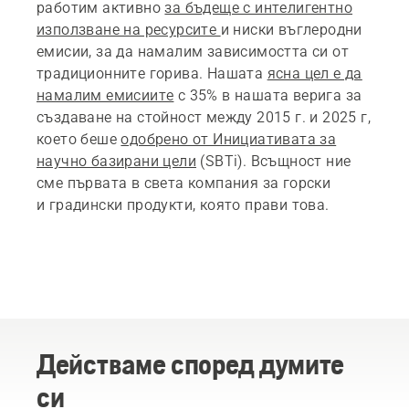
работим активно
за бъдеще с интелигентно
използване на ресурсите
и ниски въглеродни
емисии, за да намалим зависимостта си от
традиционните горива. Нашата
ясна цел е да
намалим емисиите
с 35% в нашата верига за
създаване на стойност между 2015 г. и 2025 г,
което беше
одобрено от Инициативата за
научно базирани цели
(SBTi). Всъщност ние
сме първата в света компания за горски
и градински продукти, която прави това.
Действаме според думите
си