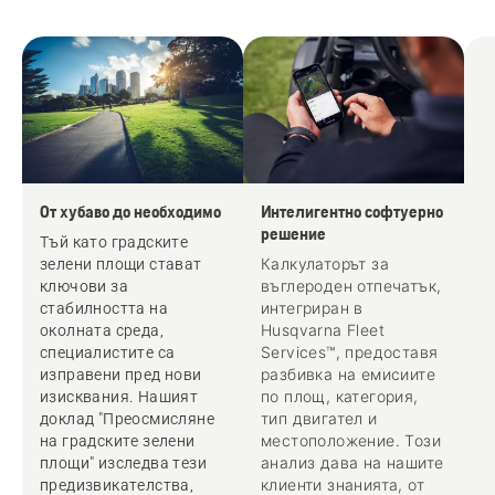
От хубаво до необходимо
Интелигентно софтуерно
решение
Тъй като градските
Калкулаторът за
зелени площи стават
въглероден отпечатък,
ключови за
интегриран в
стабилността на
Husqvarna Fleet
околната среда,
Services™, предоставя
специалистите са
разбивка на емисиите
изправени пред нови
по площ, категория,
изисквания. Нашият
тип двигател и
доклад "Преосмисляне
местоположение. Този
на градските зелени
анализ дава на нашите
площи" изследва тези
клиенти знанията, от
предизвикателства,