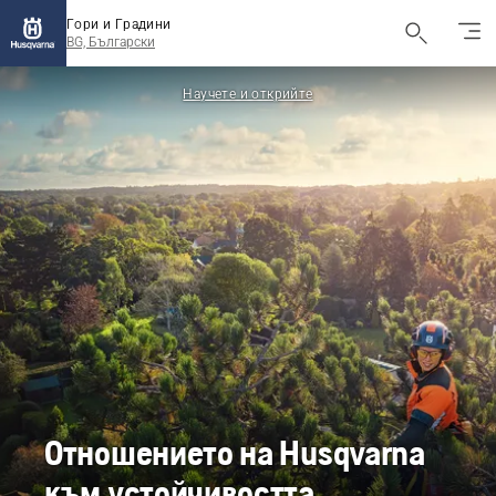
Гори и Градини
BG, Български
Научете и открийте
Отношението на Husqvarna
към устойчивостта