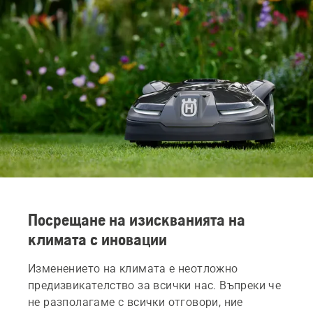
Посрещане на изискванията на
климата с иновации
Изменението на климата е неотложно
предизвикателство за всички нас. Въпреки че
не разполагаме с всички отговори, ние