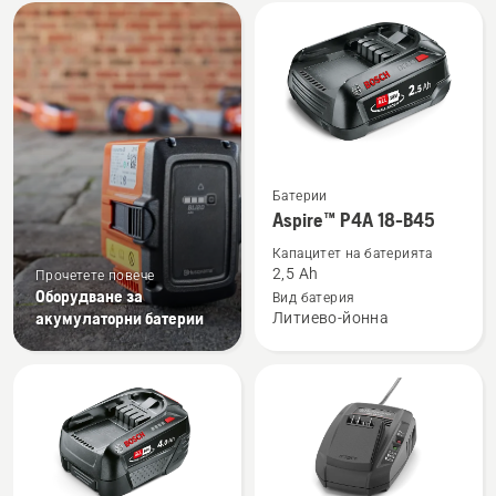
All
products
Вижте
Батерии
повече
Aspire™ P4A 18-B45
подробности
Капацитет на батерията
за
2,5 Ah
Прочетете повече
Aspire™
Оборудване за
Вид батерия
акумулаторни батерии
Литиево-йонна
P4A
18-
B45