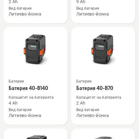
за
за
2 Ah
9 Ah
BLi10
BLi300
Вид батерия
Вид батерия
Литиево-йонна
Литиево-йонна
Вижте
Вижте
Батерии
Батерии
повече
повече
Батерия 40-B140
Батерия 40-B70
подробности
подробности
Капацитет на батерията
Капацитет на батерията
за
за
4 Ah
2 Ah
Батерия
Батерия
Вид батерия
Вид батерия
Литиево-йонна
Литиево-йонна
40-
40-
B140
B70