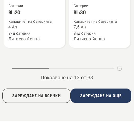
Вижте
Вижте
Батерии
Батерии
повече
повече
BLi20
BLi30
подробности
подробности
Капацитет на батерията
Капацитет на батерията
за
за
4 Ah
7,5 Ah
BLi20
BLi30
Вид батерия
Вид батерия
Литиево-йонна
Литиево-йонна
Показване на 12 от 33
ЗАРЕЖДАНЕ НА ВСИЧКИ
ЗАРЕЖДАНЕ НА ОЩЕ