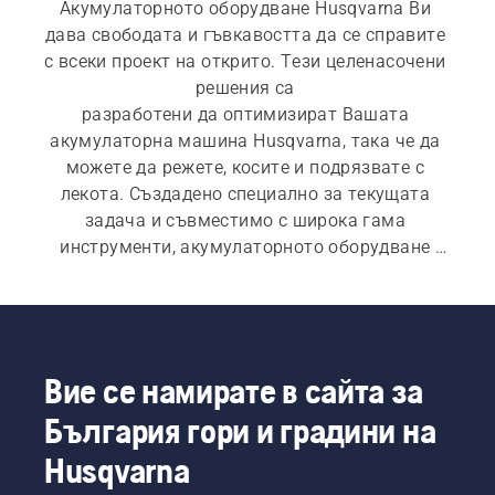
Акумулаторното оборудване Husqvarna Ви 
дава свободата и гъвкавостта да се справите 
с всеки проект на открито. Тези целенасочени 
решения са 
разработени да оптимизират Вашата 
акумулаторна машина Husqvarna, така че да 
можете да режете, косите и подрязвате с 
лекота. Създадено специално за текущата 
задача и съвместимо с широка гама 
инструменти, акумулаторното оборудване 
Husqvarna представлява гъвкавостта, от 
която се нуждаете, за да постигнете целите 
си.
Вие се намирате в сайта за
България гори и градини на
Husqvarna