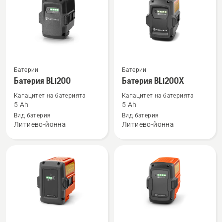
Вижте
Вижте
Батерии
Батерии
повече
повече
Батерия BLi200
Батерия BLi200X
подробности
подробности
Капацитет на батерията
Капацитет на батерията
за
за
5 Ah
5 Ah
Батерия
Батерия
Вид батерия
Вид батерия
Литиево-йонна
Литиево-йонна
BLi200
BLi200X