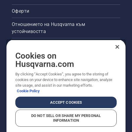
Оферти
Отношението на Husqvarna към
устойчивостта
Правна продуктова информация
Cookies on
Други сайтове на Husqvarna
Husqvarna.com
By clicking “Accept Cookies”, you agree to the storing of
cookies on your device to enhance site navigation, analyze
site usage, and assist in our marketing efforts.
Cookie Policy
ACCEPT COOKIES
DO NOT SELL OR SHARE MY PERSONAL
INFORMATION
© Husqvarna AB (публ). Всички права запазени.
Показаните цени са препоръчителните цени на