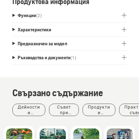
Продуктова информация
Функции
(
2
)
Характеристики
Предназначен за модел
Ръководства и документи
(
1
)
Свързано съдържание
Дейности
Съвет
Продукти
Практ
и
при
и
съв
събития
покупка
иновации
ръков