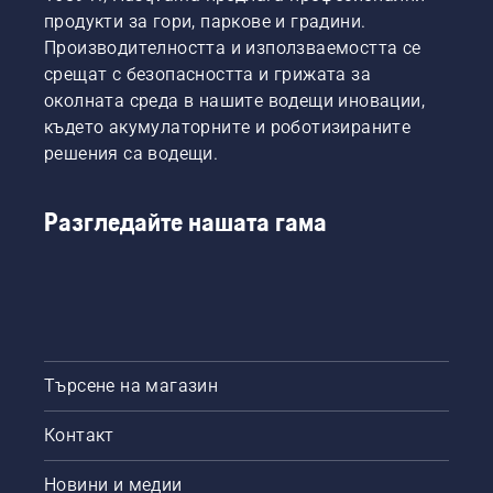
казва
без
натиснете
наемат
продукти за гори, паркове и градини.
Йохан
почивки.
един
от
Производителността и използваемостта се
Свенуг,
бутон
дигитални
срещат с безопасността и грижата за
продуктов
на
бараки
околната среда в нашите водещи иновации,
мениджър,
акумулаторния
за
електрически
където акумулаторните и роботизираните
тример,
инструменти
и
за да
наречени
решения са водещи.
акумулаторни
включите
"Инструмент
ръчни
и
за Вас",
продукти
изключите
в много
Разгледайте нашата гама
в
режима
държави.
Husqvarna.
за
икономия
savE.
Търсене на магазин
Контакт
Новини и медии