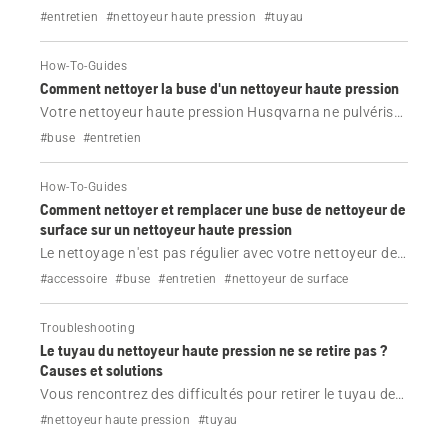
pression Husqvarna ? Apprenez étape par étape
#entretien
#nettoyeur haute pression
#tuyau
comment remplacer le tuyau sur les modèles équipés
d'un dévidoir interne ou externe.
How-To-Guides
Comment nettoyer la buse d'un nettoyeur haute pression
Votre nettoyeur haute pression Husqvarna ne pulvérise
pas d'eau ? Une buse obstruée peut en être la cause.
#buse
#entretien
Apprenez à nettoyer une buse étape par étape et à
maintenir le bon fonctionnement de votre nettoyeur
How-To-Guides
haute pression.
Comment nettoyer et remplacer une buse de nettoyeur de
surface sur un nettoyeur haute pression
Le nettoyage n'est pas régulier avec votre nettoyeur de
surface ? Découvrez comment nettoyer ou remplacer la
#accessoire
#buse
#entretien
#nettoyeur de surface
buse de votre accessoire de nettoyeur haute pression
Husqvarna pour des résultats optimaux.
Troubleshooting
Le tuyau du nettoyeur haute pression ne se retire pas ?
Causes et solutions
Vous rencontrez des difficultés pour retirer le tuyau de
votre nettoyeur haute pression Husqvarna ? Découvrez
#nettoyeur haute pression
#tuyau
les causes courantes, telles que les obstructions dues à