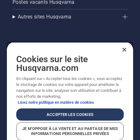
Postes vacants Husqvarna
Autres sites Husqvarna
Cookies sur le site
Husqvarna.com
En cliquant sur « Accepter tous les cookies », vous acceptez
© Husqvarna AB (publ). Tous droits réservés. Les prix
le stockage de cookies sur votre appareil pour améliorer la
indiqués sont des prix de vente conseillés. Tous les prix
navigation sur le site, analyser son utilisation et contribuer à
indiqués sont des prix de vente recommandés (TVA
nos efforts de marketing.
incluse), sauf si le produit est disponible pour un achat
Lisez notre politique en matière de cookies
direct.
Politique relative aux cookies
Conditions d'utilisation
ACCEPTER LES COOKIES
Avis de confidentialité
Imprint
Signalement de violations présumées
JE M’OPPOSE À LA VENTE ET AU PARTAGE DE MES
INFORMATIONS PERSONNELLES PRIVÉES