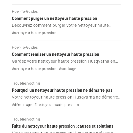
How-To-Guides
Comment purger un nettoyeur haute pression
Découvrez comment purger votre nettoyeur haute
pression Husqvarna pour éliminer l'air du système.
#nettoyeur haute pression
Suivez notre guide étape par étape pour un débit d'eau
plus régulier et de meilleures performances.
How-To-Guides
Comment remiser un nettoyeur haute pression
Gardez votre nettoyeur haute pression Husqvarna en
excellent état. Apprenez à remiser correctement le
#nettoyeur haute pression
#stockage
nettoyeur haute pression, à éliminer le détergent et à
éviter les dommages dus au gel en hiver.
Troubleshooting
Pourquoi un nettoyeur haute pression ne démarre pas
Votre nettoyeur haute pression Husqvarna ne démarre
pas ? Découvrez les causes les plus courantes, telles
#démarrage
#nettoyeur haute pression
que les problèmes d'alimentation, les cordons
endommagés ou les câbles de rallonge incorrects, et
Troubleshooting
comment y remédier rapidement.
Fuite du nettoyeur haute pression : causes et solutions