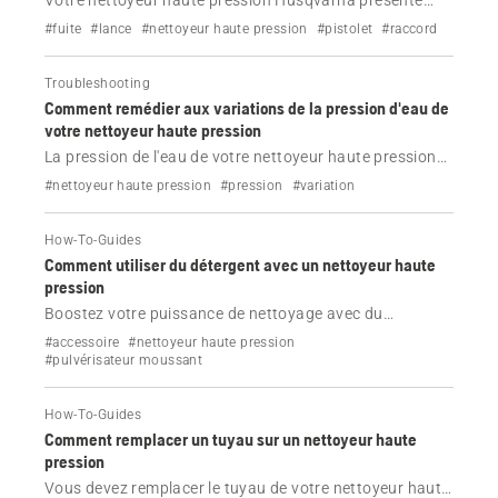
Votre nettoyeur haute pression Husqvarna présente
une fuite ? Découvrez les causes courantes (joints
#fuite
#lance
#nettoyeur haute pression
#pistolet
#raccord
toriques usés, raccords desserrés ou fissures) et la
manière de colmater ou d'éviter les fuites.
Troubleshooting
Comment remédier aux variations de la pression d'eau de
votre nettoyeur haute pression
La pression de l'eau de votre nettoyeur haute pression
Husqvarna présente des variations ? Découvrez les
#nettoyeur haute pression
#pression
#variation
causes courantes (tuyaux pliés, buses obstruées, filtres
sales, etc.) et des solutions détaillées pour rétablir le
How-To-Guides
débit maximal.
Comment utiliser du détergent avec un nettoyeur haute
pression
Boostez votre puissance de nettoyage avec du
détergent ! Découvrez comment utiliser un pulvérisateur
#accessoire
#nettoyeur haute pression
moussant ou un réservoir de détergent intégré sur votre
#pulvérisateur moussant
nettoyeur haute pression Husqvarna pour obtenir les
meilleurs résultats.
How-To-Guides
Comment remplacer un tuyau sur un nettoyeur haute
pression
Vous devez remplacer le tuyau de votre nettoyeur haute