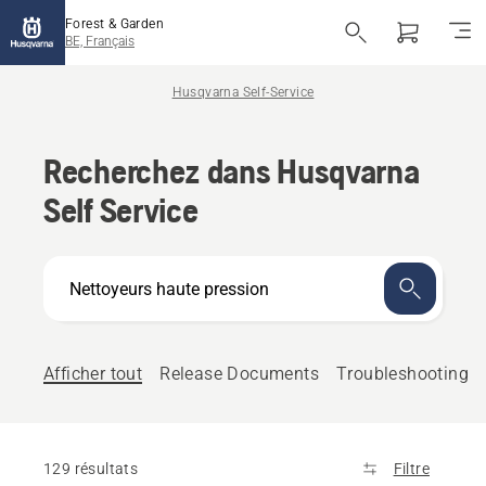
Forest & Garden
BE, Français
Husqvarna Self-Service
Recherchez dans Husqvarna
Self Service
En
quoi
pouvons-
nous
vous
Afficher tout
Release Documents
Troubleshooting
aider ?
129 résultats
Filtre