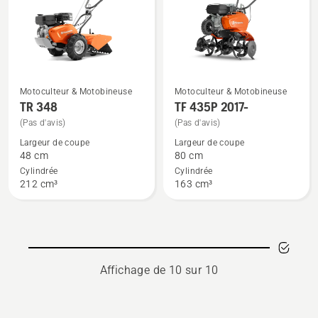
Motoculteur & Motobineuse
Motoculteur & Motobineuse
Voir
Voir
TR 348
TF 435P 2017-
plus
plus
(Pas d'avis)
(Pas d'avis)
de
de
Largeur de coupe
Largeur de coupe
détails
détails
48 cm
80 cm
sur
sur
Cylindrée
Cylindrée
TR 348
TF 435P
212 cm³
163 cm³
2017-
Affichage de 10 sur 10