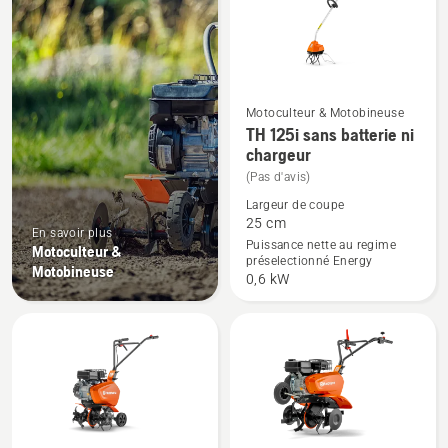
produits
travaux.
Motoculteur & Motobineuse
TH 125i sans batterie ni
Voir
chargeur
plus
(Pas d'avis)
de
détails
Largeur de coupe
25 cm
sur
En savoir plus
Puissance nette au regime
Motoculteur &
TH 125i
préselectionné Energy
Motobineuse
sans
0,6 kW
batterie
ni
chargeur