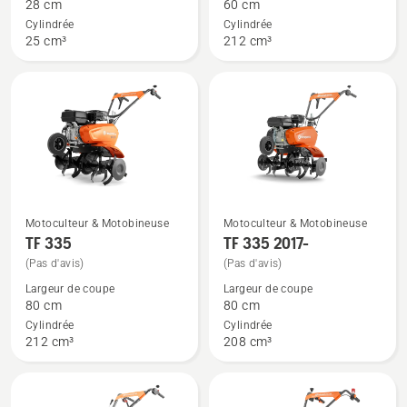
28 cm
60 cm
sur
sur
Cylindrée
Cylindrée
T300RH
TF 325
25 cm³
212 cm³
Compact
Pro
Motoculteur & Motobineuse
Motoculteur & Motobineuse
Voir
Voir
TF 335
TF 335 2017-
plus
plus
(Pas d'avis)
(Pas d'avis)
de
de
Largeur de coupe
Largeur de coupe
détails
détails
80 cm
80 cm
sur
sur
Cylindrée
Cylindrée
TF 335
TF 335
212 cm³
208 cm³
2017-