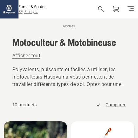
Forest & Garden
BE, Français
Accueil
Motoculteur & Motobineuse
Afficher tout
Polyvalents, puissants et faciles à utiliser, les
motoculteurs Husqvarna vous permettent de
travailler différents types de sol. Optez pour une
machine Husqvarna alliant expérience,
connaissance et passion du jardinage.
10 products
Comparer
L’innovation, la qualité et la fiabilité suédoises.
Découvrez et comparez tous les motoculteurs et
motobineuses Husqvarna, et choisissez la
Tous
machine qui répond parfaitement à vos besoins.
les
Il existe une Husqvarna pour chaque type de