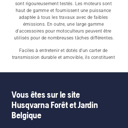
sont rigoureusement testés. Les moteurs sont 
haut de gamme et fournissent une puissance 
adaptée à tous les travaux avec de faibles 
émissions. En outre, une large gamme 
d'accessoires pour motoculteurs peuvent être 
utilisés pour de nombreuses tâches différentes.
Faciles à entretenir et dotés d'un carter de 
transmission durable et amovible, ils constituent 
un partenaire sur lequel vous pourrez compter 
pendant de nombreuses années. Notre 
guide 
d'achat de motoculteurs
 peut vous aider à trouver 
la machine qui convient le mieux à tous vos 
besoins.
Vous êtes sur le site
Husqvarna Forêt et Jardin
Belgique