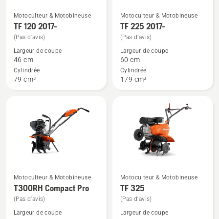
Motoculteur & Motobineuse
Motoculteur & Motobineuse
Voir
Voir
TF 120 2017-
TF 225 2017-
plus
plus
(Pas d'avis)
(Pas d'avis)
de
de
Largeur de coupe
Largeur de coupe
détails
détails
46 cm
60 cm
sur
sur
Cylindrée
Cylindrée
TF 120
TF 225
79 cm³
179 cm³
2017-
2017-
Motoculteur & Motobineuse
Motoculteur & Motobineuse
Voir
Voir
T300RH Compact Pro
TF 325
plus
plus
(Pas d'avis)
(Pas d'avis)
de
de
Largeur de coupe
Largeur de coupe
détails
détails