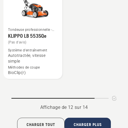
Tondeuse professionnelle -
Voir
Tondeuse à gazon
KLIPPO LB 553SQe
professionnelle
plus
(Pas d'avis)
de
Système d'entraînement
détails
Autotractée, vitesse
sur
simple
KLIPPO
Méthodes de coupe
BioClip(r)
LB 553SQe
Affichage de 12 sur 14
CHARGER TOUT
CHARGER PLUS