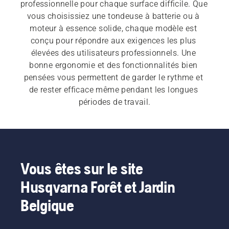
professionnelle pour chaque surface difficile. Que 
vous choisissiez une tondeuse à batterie ou à 
moteur à essence solide, chaque modèle est 
conçu pour répondre aux exigences les plus 
élevées des utilisateurs professionnels. Une 
bonne ergonomie et des fonctionnalités bien 
pensées vous permettent de garder le rythme et 
de rester efficace même pendant les longues 
périodes de travail.
Grâce à leur conception robuste, nos tondeuses 
professionnelles seront les partenaires fiables de 
votre entreprise d'entretien de pelouses pendant 
de nombreuses années. Optez pour une tondeuse 
Vous êtes sur le site
poussée professionnelle Husqvarna et profitez de 
Husqvarna Forêt et Jardin
journées de travail plus efficaces.
Belgique