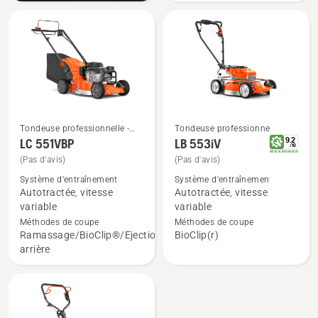
Tondeuse professionnelle -
Tondeuse professionnelle -
Tondeuse à gazon
Tondeuse à gazon
9.2
LC 551VBP
LB 553iV
Voir
Voir
/
10
professionnelle
professionnelle
INDICE DE REPARABILITE
(Pas d'avis)
(Pas d'avis)
plus
plus
de
de
Système d'entraînement
Système d'entraînement
Autotractée, vitesse
Autotractée, vitesse
détails
détails
variable
variable
sur
sur
Méthodes de coupe
Méthodes de coupe
LC 551VBP
LB 553iV
Ramassage/BioClip®/Ejection
BioClip(r)
arrière