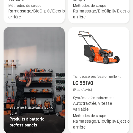
sur
sur
Méthodes de coupe
Méthodes de coupe
LC 551iV
LC 551SP
Ramassage/BioClip®/Ejection
Ramassage/BioClip®/Ejection
arrière
arrière
Tondeuse professionnelle -
Tondeuse à gazon
LC 551VQ
Voir
professionnelle
(Pas d'avis)
plus
de
Système d'entraînement
Autotractée, vitesse
détails
Système Husqvarna BLI-X
variable
sur
36 V
Méthodes de coupe
Produits à batterie
LC 551VQ
Ramassage/BioClip®/Ejection
professionnels
arrière