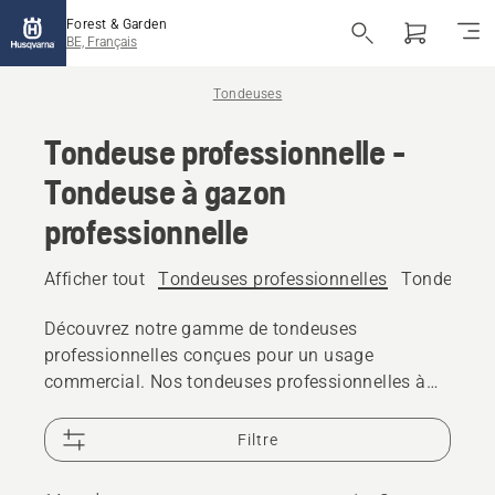
Forest & Garden
BE, Français
Tondeuses
Tondeuse professionnelle -
Tondeuse à gazon
professionnelle
Afficher tout
Tondeuses professionnelles
Tondeuse à
Découvrez notre gamme de tondeuses
professionnelles conçues pour un usage
commercial. Nos tondeuses professionnelles à
pousser sont équipées de fonctionnalités
intelligentes et pratiques. Grâce à leur conception
Filtre
robuste et à leurs solutions techniques bien
pensées, elles seront des partenaires fiables