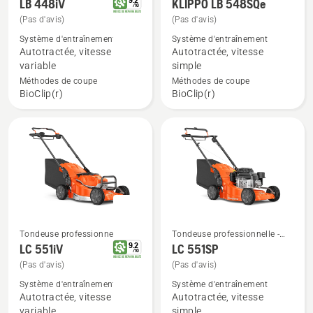
Tondeuse à gazon
Tondeuse à gazon
9.2
LB 448iV
KLIPPO LB 548SQe
/
10
professionnelle
professionnelle
plus
plus
INDICE DE REPARABILITE
(Pas d'avis)
(Pas d'avis)
de
de
Système d'entraînement
Système d'entraînement
détails
détails
Autotractée, vitesse
Autotractée, vitesse
sur
sur
variable
simple
LB 448iV
KLIPPO
Méthodes de coupe
Méthodes de coupe
BioClip(r)
BioClip(r)
LB 548SQe
Tondeuse professionnelle -
Tondeuse professionnelle -
Tondeuse à gazon
Tondeuse à gazon
9.2
LC 551iV
LC 551SP
Voir
Voir
/
10
professionnelle
professionnelle
INDICE DE REPARABILITE
(Pas d'avis)
(Pas d'avis)
plus
plus
de
de
Système d'entraînement
Système d'entraînement
Autotractée, vitesse
Autotractée, vitesse
détails
détails
variable
simple