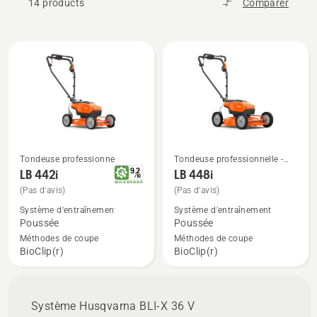
14 products
Comparer
pendant de longues années.
Tous
les
produits
Tondeuse professionnelle -
Tondeuse professionnelle -
Voir
Voir
Tondeuse à gazon
Tondeuse à gazon
9.2
LB 442i
LB 448i
plus
plus
/
10
professionnelle
professionnelle
INDICE DE REPARABILITE
(Pas d'avis)
(Pas d'avis)
de
de
Système d'entraînement
Système d'entraînement
détails
détails
Poussée
Poussée
sur
sur
Méthodes de coupe
Méthodes de coupe
LB 442i
LB 448i
BioClip(r)
BioClip(r)
Système Husqvarna BLI-X 36 V