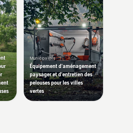
ent
Municipalités
our
Équipement d'aménagement
r
paysager et d'entretien des
ment
pelouses pour les villes
uses
vertes