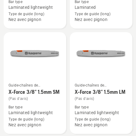
Bar type
Bar type
sur
sur
Laminated lightweight
Laminated
X-
.325"
Type de guide (long)
Type de guide (long)
Nez avec pignon
Nez avec pignon
Force
Lame
.325"
de
1.5mm
scie
SM
laminée
Petite
Guide-chaînes de
Guide-chaînes de
Voir
Voir
tronçonneuses
tronçonneuses
X-Force 3/8" 1.5mm SM
X-Force 3/8" 1.5mm LM
plus
plus
(Pas d'avis)
(Pas d'avis)
de
de
Bar type
Bar type
détails
détails
Laminated lightweight
Laminated lightweight
sur
sur
Type de guide (long)
Type de guide (long)
X-
X-
Nez avec pignon
Nez avec pignon
Force
Force