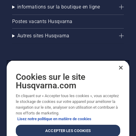
informations sur la boutique en ligne
Postes vacants Husqvarna
Autres sites Husqvarna
Cookies sur le site
Husqvarna.com
En cliquant sur « Accepter tous les cookies », vous acceptez
© Husqvarna AB (publ). Tous droits réservés. Les prix
le stockage de cookies sur votre appareil pour améliorer la
indiqués sont des prix de vente conseillés. Tous les prix
navigation sur le site, analyser son utilisation et contribuer à
indiqués sont des prix de vente recommandés (TVA
nos efforts de marketing.
incluse), sauf si le produit est disponible pour un achat
Lisez notre politique en matière de cookies
direct.
Politique relative aux cookies
Conditions d'utilisation
ACCEPTER LES COOKIES
Avis de confidentialité
Imprint