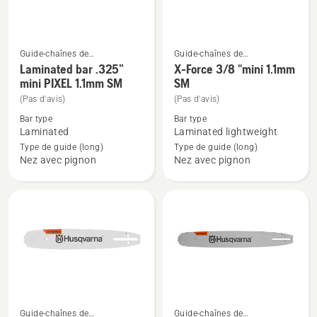
Guide-chaînes de
Guide-chaînes de
Voir
Voir
tronçonneuses
tronçonneuses
Laminated bar .325”
X-Force 3/8 "mini 1.1mm
plus
plus
mini PIXEL 1.1mm SM
SM
de
de
(Pas d'avis)
(Pas d'avis)
détails
détails
Bar type
Bar type
sur
sur
Laminated
Laminated lightweight
Laminated
X-
Type de guide (long)
Type de guide (long)
Nez avec pignon
Nez avec pignon
bar
Force
.325”
3/8
mini
"mini
PIXEL
1.1mm
1.1mm
SM
SM
Guide-chaînes de
Guide-chaînes de