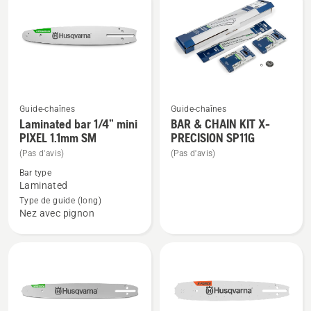
les
produits
Guide-chaînes
Guide-chaînes
Voir
Voir
Laminated bar 1/4” mini
BAR & CHAIN KIT X-
plus
plus
PIXEL 1.1mm SM
PRECISION SP11G
de
de
(Pas d'avis)
(Pas d'avis)
détails
détails
Bar type
sur
sur
Laminated
Laminated
BAR
Type de guide (long)
Nez avec pignon
bar
&
1/4”
CHAIN
mini
KIT
PIXEL
X-
1.1mm
PRECISION
SM
SP11G