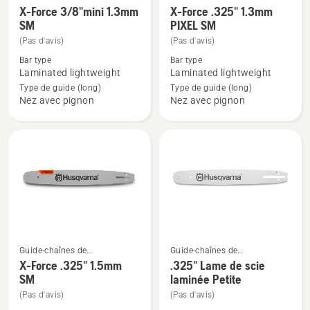
Voir
Voir
tronçonneuses
tronçonneuses
X-Force 3/8"mini 1.3mm
X-Force .325" 1.3mm
plus
plus
SM
PIXEL SM
de
de
(Pas d'avis)
(Pas d'avis)
détails
détails
Bar type
Bar type
sur
sur
Laminated lightweight
Laminated lightweight
X-
X-
Type de guide (long)
Type de guide (long)
Nez avec pignon
Nez avec pignon
Force
Force
3/8"mini
.325"
1.3mm
1.3mm
SM
PIXEL
SM
Guide-chaînes de
Guide-chaînes de
Voir
Voir
tronçonneuses
tronçonneuses
X-Force .325" 1.5mm
.325" Lame de scie
plus
plus
SM
laminée Petite
de
de
(Pas d'avis)
(Pas d'avis)
détails
détails