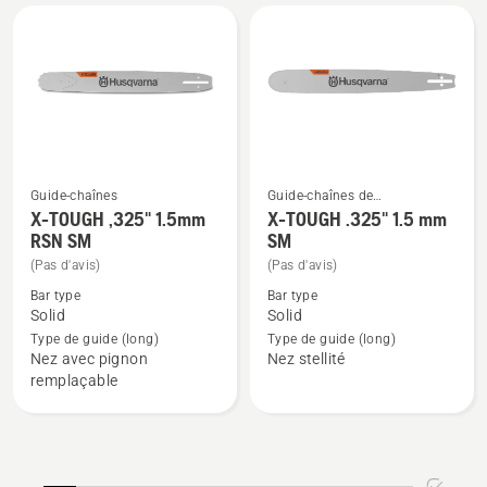
3/8"
3/8"
1.5mm
1.5mm
SM
LM
Guide-chaînes
Guide-chaînes de
tronçonneuses
X-TOUGH ,325" 1.5mm
X-TOUGH .325" 1.5 mm
Voir
Voir
RSN SM
SM
plus
plus
(Pas d'avis)
(Pas d'avis)
de
de
Bar type
Bar type
détails
détails
Solid
Solid
sur
sur
Type de guide (long)
Type de guide (long)
X-
X-
Nez avec pignon
Nez stellité
TOUGH
TOUGH
remplaçable
,325"
.325"
1.5mm
1.5
RSN
mm
SM
SM