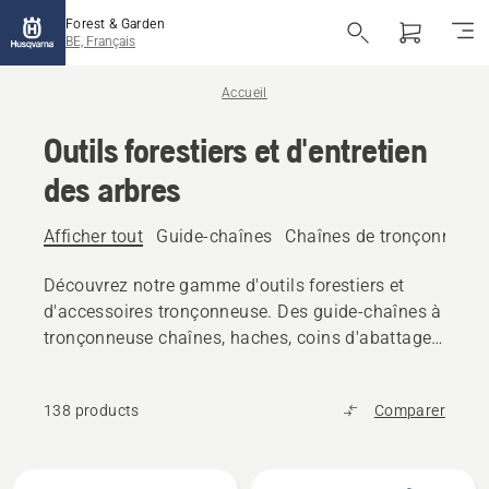
Forest & Garden
BE, Français
Accueil
Outils forestiers et d'entretien
des arbres
Afficher tout
Guide-chaînes
Chaînes de tronçonneus
Découvrez notre gamme d'outils forestiers et
d'accessoires tronçonneuse. Des guide-chaînes à
tronçonneuse chaînes, haches, coins d'abattage
et outils de manutention de grumes, trouvez tout
l'équipement fiable dont vous avez besoin.
138 products
Comparer
Tous