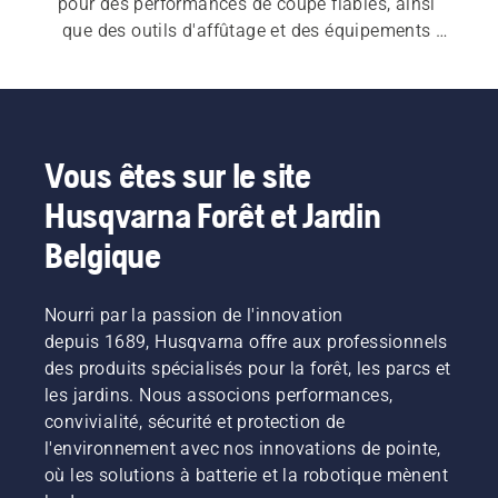
pour des performances de coupe fiables, ainsi 
que des outils d'affûtage et des équipements 
d'affûtage pour vous aider à entretenir votre 
tronçonneuse chaîne. Vous trouverez également 
des hachettes, haches et haches à fendre 
conçues pour la durabilité et l'équilibre. Des 
outils supplémentaires tels que des barres 
Vous êtes sur le site
d'abattage, des coins, des crochets pour grumes 
Husqvarna Forêt et Jardin
et des pince de montage de levage contribuent à 
améliorer la commande lors de l'abattage 
Belgique
d'arbres et de la manipulation de bois lourd. Des 
accessoires pratiques tels que des ceintures 
Nourri par la passion de l'innovation
forestières et des outils de mesure contribuent à 
depuis 1689, Husqvarna offre aux professionnels
un travail forestier efficace et organisé.
des produits spécialisés pour la forêt, les parcs et
les jardins. Nous associons performances,
convivialité, sécurité et protection de
l'environnement avec nos innovations de pointe,
où les solutions à batterie et la robotique mènent