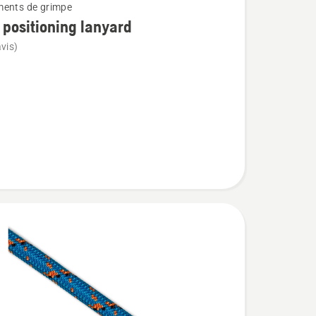
ents de grimpe
positioning lanyard
vis)
ing