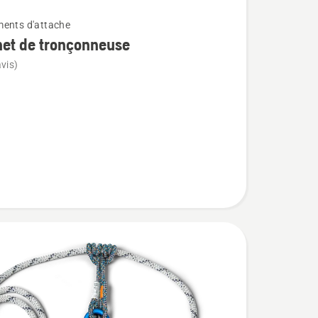
ents d'attache
et de tronçonneuse
vis)
neuse