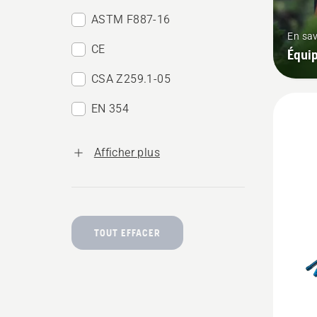
ASTM F887-16
En sav
CE
Équip
CSA Z259.1-05
EN 354
Afficher plus
TOUT EFFACER
Voir