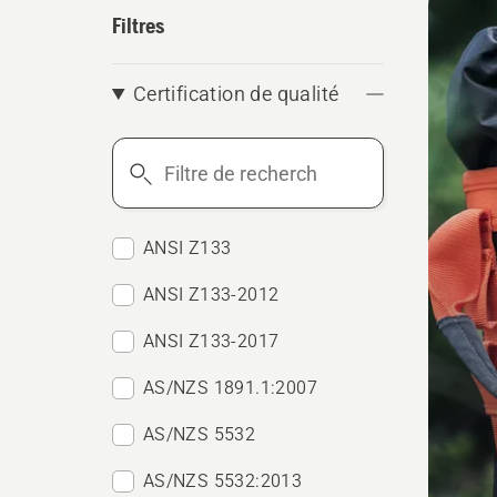
les
Filtres
produ
Certification de qualité
Filtre
de
recherche
ANSI Z133
ANSI Z133-2012
ANSI Z133-2017
AS/NZS 1891.1:2007
AS/NZS 5532
AS/NZS 5532:2013