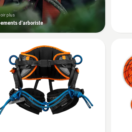
x
Skylotec
oir plus
Power
ements d'arboriste
Ascende
Voir