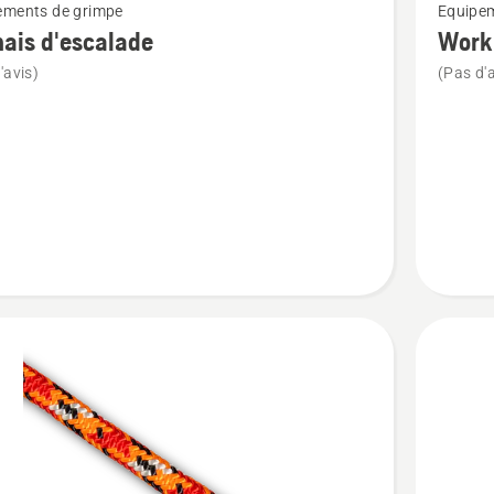
ements de grimpe
Equipem
plus
ais d'escalade
Work 
de
'avis)
(Pas d'a
détails
sur
s
Work
ade
position
lanyard