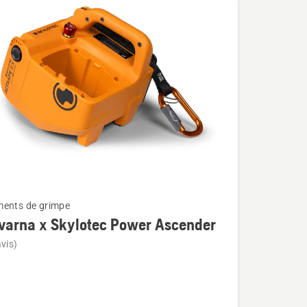
ents de grimpe
varna x Skylotec Power Ascender
vis)
na