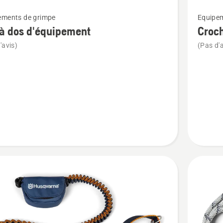
Voir
ements de grimpe
Equipem
plus
à dos d'équipement
Croch
de
'avis)
(Pas d'a
détails
sur
Crochet
de
tronçon
pement