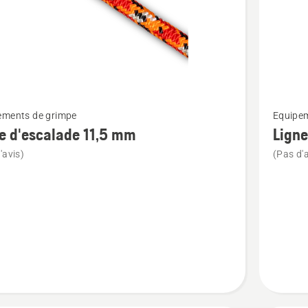
Voir
ements de grimpe
Equipem
plus
e d'escalade 11,5 mm
Ligne
de
'avis)
(Pas d'a
détails
sur
Ligne
ade
d'escala
11,8
mm