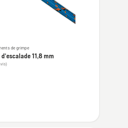
ents de grimpe
 d'escalade 11,8 mm
vis)
de