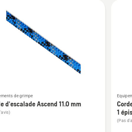
Voir
ements de grimpe
Equipem
plus
e d'escalade Ascend 11.0 mm
Cord
de
1 épi
'avis)
détails
(Pas d'a
sur