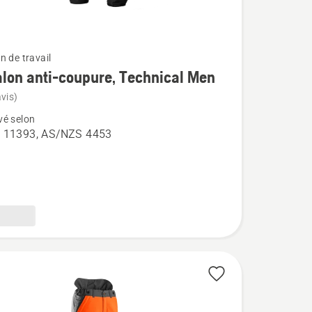
n de travail
lon anti-coupure, Technical Men
vis)
é selon
 11393, AS/NZS 4453
n
l