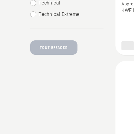
Technical
Appro
sur
KWF P
Technical Extreme
Veste
forestiè
Techni
Extrêm
TOUT EFFACER