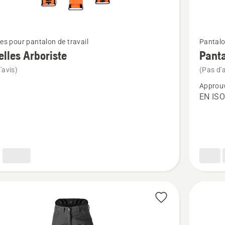
Voir
les pour pantalon de travail
Pantalo
plus
elles Arboriste
Panta
de
'avis)
(Pas d'a
détails
Approuv
sur
EN ISO
es
Pantalo
te
anti-
coupure,
Technica
Men