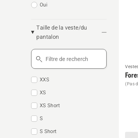
Oui
Taille de la veste/du
pantalon
Filtre
Voir
de
Vestes
plus
recherche
Fore
de
XXS
(Pas d
détails
XS
sur
XS Short
Forest
jacket,
S
Techni
S Short
Extrem