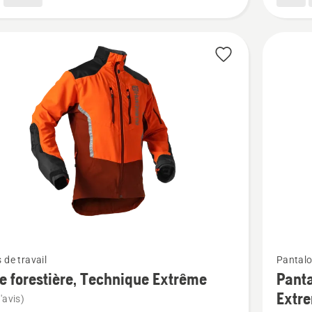
women
Voir
 de travail
Pantalo
plus
e forestière, Technique Extrême
Panta
de
Extre
'avis)
détails