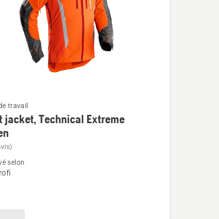
e travail
t jacket, Technical Extreme
en
vis)
é selon
ofi
l