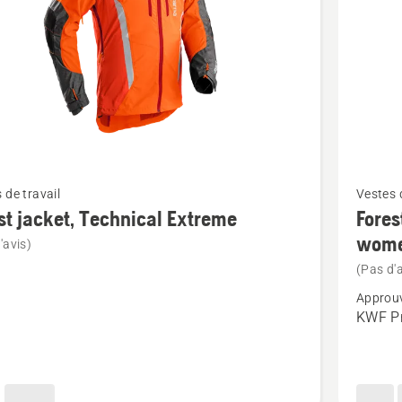
Voir
 de travail
Vestes d
plus
st jacket, Technical Extreme
Fores
de
wom
'avis)
détails
(Pas d'a
sur
Approuv
Forest
KWF Pr
jacket,
cal
Technica
e
Extreme