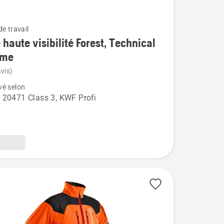
e travail
 haute visibilité Forest, Technical
eme
vis)
é selon
 20471 Class 3, KWF Profi
l