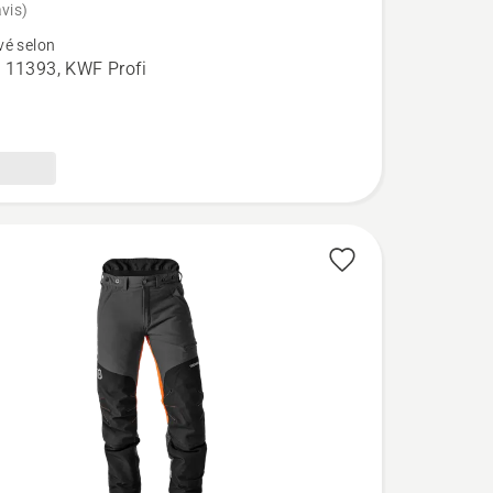
vis)
é selon
n
 11393, KWF Profi
ue