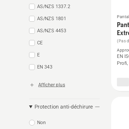
AS/NZS 1337.2
Voir
Pantal
AS/NZS 1801
plus
Pant
de
AS/NZS 4453
Ext
détails
(Pas d
CE
sur
Appro
Pantal
E
EN IS
anti-
Profi
EN 343
coupur
Techni
Afficher plus
Extrem
Protection anti-déchirure
Non