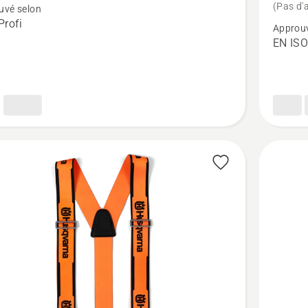
(Pas d'a
uvé selon
sur
rofi
Approuv
Pantalo
EN ISO
re,
anti-
que
coupure,
e
Techniq
Extreme
Arborist