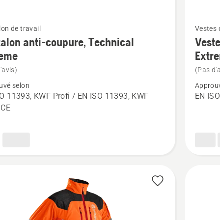
Voir
on de travail
Vestes d
plus
alon anti-coupure, Technical
Veste
de
reme
Extr
détails
'avis)
(Pas d'a
sur
uvé selon
Approuv
on
Veste
O 11393, KWF Profi / EN ISO 11393, KWF
EN ISO
haute
, CE
e,
visibilité
cal
Forest,
e
Technica
Extreme